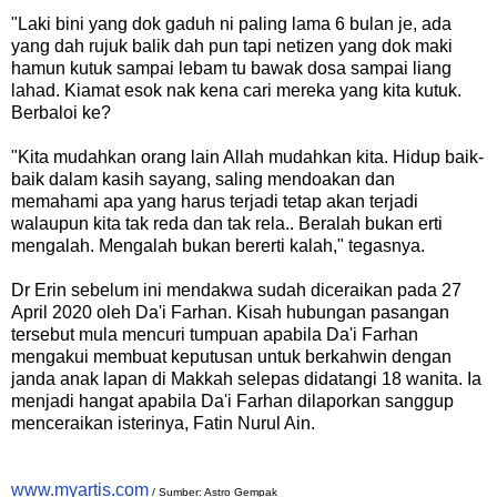
"Laki bini yang dok gaduh ni paling lama 6 bulan je, ada
yang dah rujuk balik dah pun tapi netizen yang dok maki
hamun kutuk sampai lebam tu bawak dosa sampai liang
lahad. Kiamat esok nak kena cari mereka yang kita kutuk.
Berbaloi ke?
"Kita mudahkan orang lain Allah mudahkan kita. Hidup baik-
baik dalam kasih sayang, saling mendoakan dan
memahami apa yang harus terjadi tetap akan terjadi
walaupun kita tak reda dan tak rela.. Beralah bukan erti
mengalah. Mengalah bukan bererti kalah," tegasnya.
Dr Erin sebelum ini mendakwa sudah diceraikan pada 27
April 2020 oleh Da'i Farhan. Kisah hubungan pasangan
tersebut mula mencuri tumpuan apabila Da'i Farhan
mengakui membuat keputusan untuk berkahwin dengan
janda anak lapan di Makkah selepas didatangi 18 wanita. Ia
menjadi hangat apabila Da'i Farhan dilaporkan sanggup
menceraikan isterinya, Fatin Nurul Ain.
www.myartis.com
/ Sumber: Astro Gempak