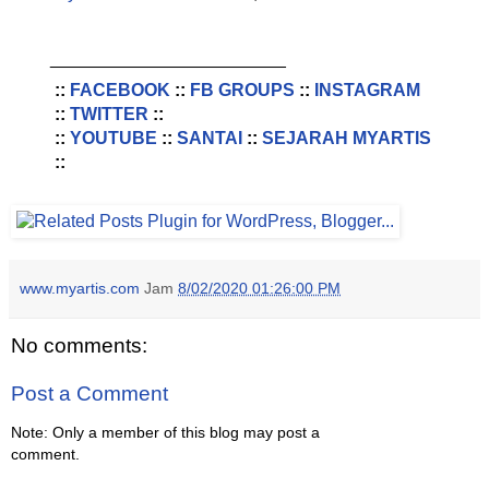
________________________
::
FACEBOOK
::
FB GROUPS
::
INSTAGRAM
::
TWITTER
::
::
YOUTUBE
::
SANTAI
::
SEJARAH MYARTIS
::
www.myartis.com
Jam
8/02/2020 01:26:00 PM
No comments:
Post a Comment
Note: Only a member of this blog may post a
comment.