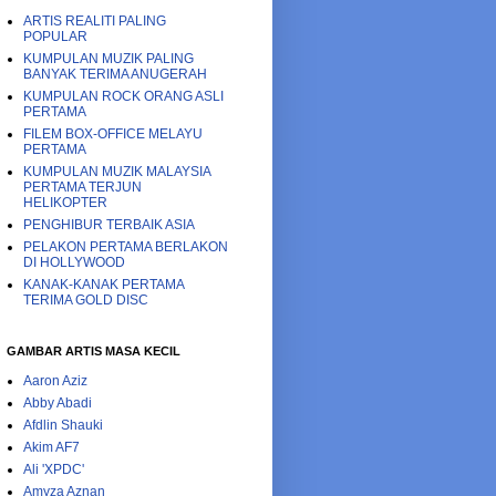
ARTIS REALITI PALING
POPULAR
KUMPULAN MUZIK PALING
BANYAK TERIMA ANUGERAH
KUMPULAN ROCK ORANG ASLI
PERTAMA
FILEM BOX-OFFICE MELAYU
PERTAMA
KUMPULAN MUZIK MALAYSIA
PERTAMA TERJUN
HELIKOPTER
PENGHIBUR TERBAIK ASIA
PELAKON PERTAMA BERLAKON
DI HOLLYWOOD
KANAK-KANAK PERTAMA
TERIMA GOLD DISC
GAMBAR ARTIS MASA KECIL
Aaron Aziz
Abby Abadi
Afdlin Shauki
Akim AF7
Ali 'XPDC'
Amyza Aznan