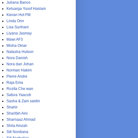
Juliana Banos
Keluarga Yusof Haslam
Kieran Hot FM
Linda Onn
Lisa Surihani
Liyana Jasmay
Mawi AF3
Misha Omar
Natasha Hutson
Nora Danish
Nora dan Johan
Norman Hakim
Pierre Andre
Raja Ema
Rozita Che wan
Safura Yaacob
Sasha & Zain saidin
Shahir
Sharifah Aini
Sharnaaz Ahmad
Shila Amzah
Siti Nordiana