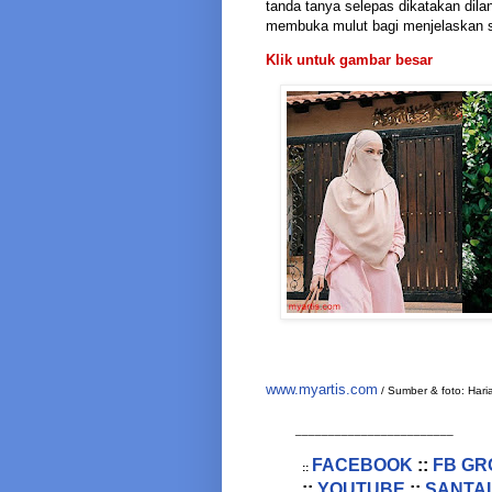
tanda tanya selepas dikatakan dilan
membuka mulut bagi menjelaskan s
Klik untuk gambar besar
www.myartis.com
/ Sumber & foto: Hari
________________________
FACEBOOK
::
FB GR
::
::
YOUTUBE
::
SANTAI