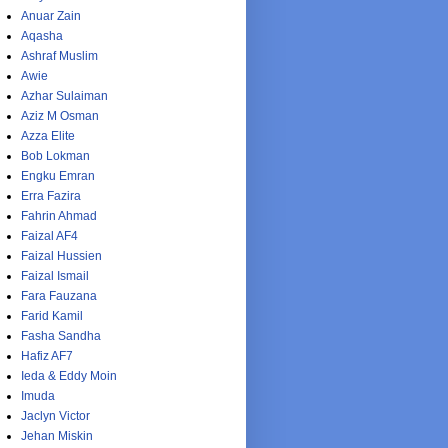
Anuar Zain
Aqasha
Ashraf Muslim
Awie
Azhar Sulaiman
Aziz M Osman
Azza Elite
Bob Lokman
Engku Emran
Erra Fazira
Fahrin Ahmad
Faizal AF4
Faizal Hussien
Faizal Ismail
Fara Fauzana
Farid Kamil
Fasha Sandha
Hafiz AF7
Ieda & Eddy Moin
Imuda
Jaclyn Victor
Jehan Miskin