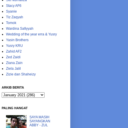
Siti Nurhaliza
Stacy AF6
Syanie
Tiz Zaqyah
Tomok
Wardina Safiyyah
Wedding of the year erra & Yusry
Yasin Brothers
Yusry KRU
Zahid AF2
Zed Zaidi
Ziana Zain
Ziela Jalil
Zizie dan Shaheizy
ARKIB BERITA
PALING HANGAT
SAYA MASIH
SAYANGKAN
ABBY - ZUL