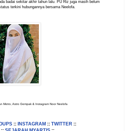
da badai sekitar akhir tahun lalu. PU Riz juga masih belum
tatus terkini hubungannya bersama Neelofa.
an Metro, Astro Gempak & Instagram Noor Neelofa
OUPS
::
INSTAGRAM
::
TWITTER
::
::
SEJARAH MYARTIS
::