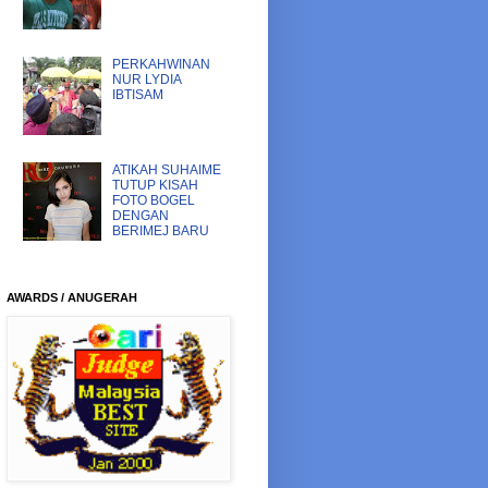
PERKAHWINAN
NUR LYDIA
IBTISAM
ATIKAH SUHAIME
TUTUP KISAH
FOTO BOGEL
DENGAN
BERIMEJ BARU
AWARDS / ANUGERAH