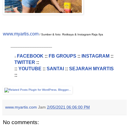
www.myartis.com
/ Sumber & foto: Rotikaya & Instagram Raja Ilya
________________________
FACEBOOK
::
FB GROUPS
::
INSTAGRAM
::
::
TWITTER
::
::
YOUTUBE
::
SANTAI
::
SEJARAH MYARTIS
::
www.myartis.com
Jam
2/05/2021 06:06:00 PM
No comments: