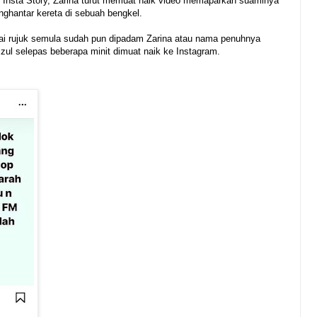
 Insta Story, Zarina turut memuat naik video memaparkan suaminya
hantar kereta di sebuah bengkel.
i rujuk semula sudah pun dipadam Zarina atau nama penuhnya
zul selepas beberapa minit dimuat naik ke Instagram.