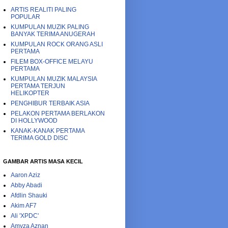
ARTIS REALITI PALING
POPULAR
KUMPULAN MUZIK PALING
BANYAK TERIMA ANUGERAH
KUMPULAN ROCK ORANG ASLI
PERTAMA
FILEM BOX-OFFICE MELAYU
PERTAMA
KUMPULAN MUZIK MALAYSIA
PERTAMA TERJUN
HELIKOPTER
PENGHIBUR TERBAIK ASIA
PELAKON PERTAMA BERLAKON
DI HOLLYWOOD
KANAK-KANAK PERTAMA
TERIMA GOLD DISC
GAMBAR ARTIS MASA KECIL
Aaron Aziz
Abby Abadi
Afdlin Shauki
Akim AF7
Ali 'XPDC'
Amyza Aznan