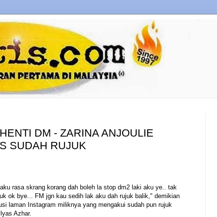
HENTI DM - ZARINA ANJOULIE
AS SUDAH RUJUK
u rasa skrang korang dah boleh la stop dm2 laki aku ye.. tak
uk ok bye... FM jgn kau sedih lak aku dah rujuk balik," demikian
rusi laman Instagram miliknya yang mengakui sudah pun rujuk
lyas Azhar.