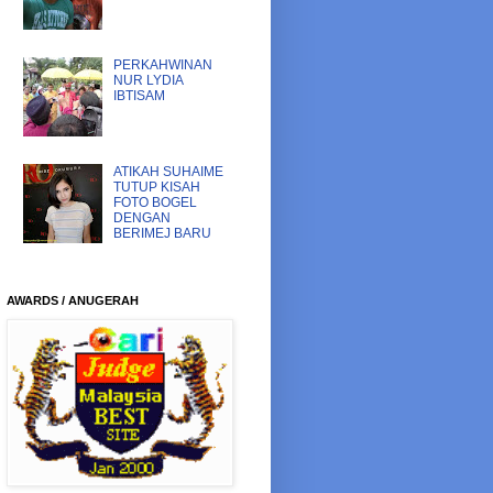
PERKAHWINAN
NUR LYDIA
IBTISAM
ATIKAH SUHAIME
TUTUP KISAH
FOTO BOGEL
DENGAN
BERIMEJ BARU
AWARDS / ANUGERAH