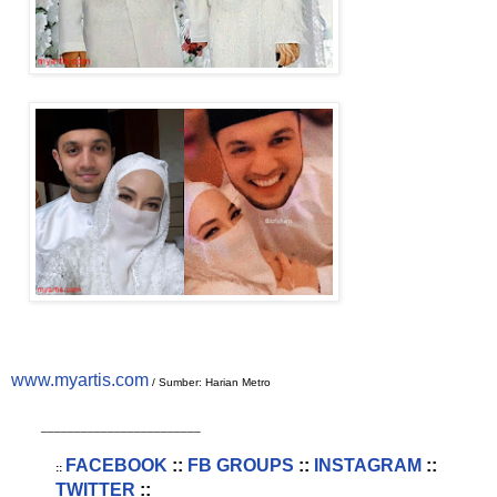
www.myartis.com
/ Sumber: Harian Metro
________________________
FACEBOOK
::
FB GROUPS
::
INSTAGRAM
::
::
TWITTER
::