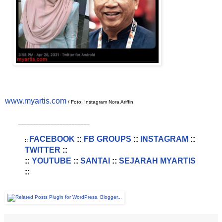
www.myartis.com
/ Foto: Instagram Nora Ariffin
________________________
FACEBOOK
::
FB GROUPS
::
INSTAGRAM
::
::
TWITTER
::
::
YOUTUBE
::
SANTAI
::
SEJARAH MYARTIS
::