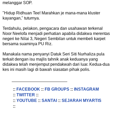
melanggar SOP.
"Hidup Ridhuan Tee! Marahkan je mana-mana kluster
kayangan," tuturnya.
Terdahulu, pelakon, pengacara dan usahawan terkenal
Noor Neelofa menjadi perhatian apabila didakwa merentas
negeri ke Nilai 3, Negeri Sembilan untuk membeli karpet
bersama suaminya PU Riz.
Manakala nama penyanyi Datuk Seri Siti Nurhaliza pula
terkait dengan isu majlis tahnik anak keduanya yang
didakwa telah menjemput pendakwah dari luar. Kedua-dua
kes ini masih lagi di bawah siasatan pihak polis.
________________________
::
FACEBOOK
::
FB GROUPS
::
INSTAGRAM
::
TWITTER
::
::
YOUTUBE
::
SANTAI
::
SEJARAH MYARTIS
::