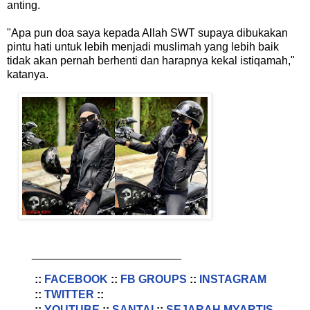
anting.
"Apa pun doa saya kepada Allah SWT supaya dibukakan
pintu hati untuk lebih menjadi muslimah yang lebih baik
tidak akan pernah berhenti dan harapnya kekal istiqamah,"
katanya.
________________________
::
FACEBOOK
::
FB GROUPS
::
INSTAGRAM
::
TWITTER
::
::
YOUTUBE
::
SANTAI
::
SEJARAH MYARTIS