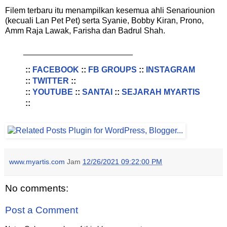
Filem terbaru itu menampilkan kesemua ahli Senariounion
(kecuali Lan Pet Pet) serta Syanie, Bobby Kiran, Prono,
Amm Raja Lawak, Farisha dan Badrul Shah.
________________________
::
FACEBOOK
::
FB GROUPS
::
INSTAGRAM
::
TWITTER
::
::
YOUTUBE
::
SANTAI
::
SEJARAH MYARTIS
::
www.myartis.com
Jam
12/26/2021 09:22:00 PM
No comments:
Post a Comment