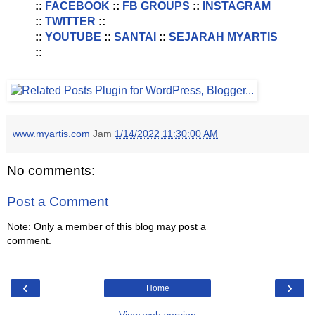
::
FACEBOOK
::
FB GROUPS
::
INSTAGRAM
::
TWITTER
::
::
YOUTUBE
::
SANTAI
::
SEJARAH MYARTIS
::
www.myartis.com
Jam
1/14/2022 11:30:00 AM
No comments:
Post a Comment
Note: Only a member of this blog may post a
comment.
‹
›
Home
View web version