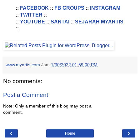
::
FACEBOOK
::
FB GROUPS
::
INSTAGRAM
::
TWITTER
::
::
YOUTUBE
::
SANTAI
::
SEJARAH MYARTIS
::
www.myartis.com
Jam
1/30/2022 01:59:00 PM
No comments:
Post a Comment
Note: Only a member of this blog may post a
comment.
‹
›
Home