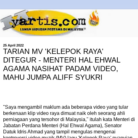
25 April 2022
TARIAN MV 'KELEPOK RAYA'
DITEGUR - MENTERI HAL EHWAL
AGAMA NASIHAT PADAM VIDEO,
MAHU JUMPA ALIFF SYUKRI
"Saya mengambil maklum ada beberapa video yang tular
berkenaan klip video raya dimuat naik oleh seorang ahli
perniagaan yang tersohor di Malaysia," itulah kata Menteri di
Jabatan Perdana Menteri (Hal Ehwal Agama), Senator
Datuk Idris Ahmad yang tampil mengulas mengenai
kontroversi video muzik (MV) lagu 'Kelepok Raya' nyanyian