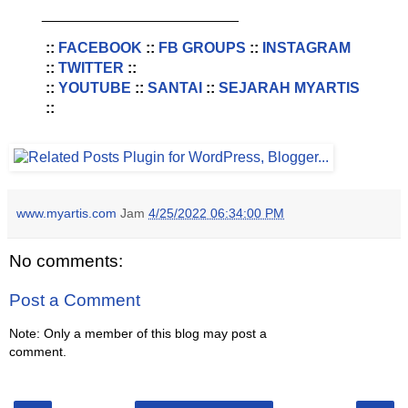
________________________
::
FACEBOOK
::
FB GROUPS
::
INSTAGRAM
::
TWITTER
::
::
YOUTUBE
::
SANTAI
::
SEJARAH MYARTIS
::
www.myartis.com
Jam
4/25/2022 06:34:00 PM
No comments:
Post a Comment
Note: Only a member of this blog may post a
comment.