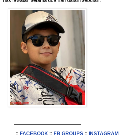
hak lawatan selama dua hari dalam sebulan.
________________________
::
FACEBOOK
::
FB GROUPS
::
INSTAGRAM