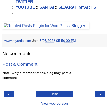
::
TWITTER
::
::
YOUTUBE
::
SANTAI
::
SEJARAH MYARTIS
::
www.myartis.com
Jam
5/05/2022 05:56:00 PM
No comments:
Post a Comment
Note: Only a member of this blog may post a
comment.
‹
›
Home
View web version