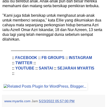
ada isu berebut anak. Anak-anak pun dah besar mereka
memahami dan matang serta bersikap pemikiran terbuka.
"Kami juga tidak bersikap untuk menghasut anak-anak
untuk membenci sesiapa," kata Ellie yang dikurniakan dua
cahaya mata sepanjang perkongsian hidup bersama Azri
iaitu Azrell Omar Azri Iskandar, 18 dan Nur Azreen, 13 serta
dua lagi yang telah meninggal dunia sebelum sempat
dilahirkan.
________________________
::
FACEBOOK
::
FB GROUPS
::
INSTAGRAM
::
TWITTER
::
::
YOUTUBE
::
SANTAI
::
SEJARAH MYARTIS
::
www.myartis.com
Jam
5/23/2022 05:57:00 PM