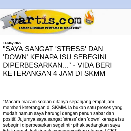
14 May 2022
"SAYA SANGAT 'STRESS' DAN
'DOWN' KENAPA ISU SEBEGINI
DIPERBESARKAN..." - VIDA BERI
KETERANGAN 4 JAM DI SKMM
"Macam-macam soalan ditanya sepanjang empat jam
memberi keterangan di SKMM. Ia bukan satu proses yang
mudah namun saya harungi dengan penuh sabar dan
positif. Jujurnya saya sangat 'stress' dan 'down' kenapa isu
sebegini diperbesarkan segelintir pihak sedangkan saya
tidak pernah terfikir nak mempromosikan elemen LGBT.