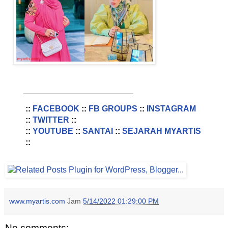
________________________
::
FACEBOOK
::
FB GROUPS
::
INSTAGRAM
::
TWITTER
::
::
YOUTUBE
::
SANTAI
::
SEJARAH MYARTIS
::
www.myartis.com
Jam
5/14/2022 01:29:00 PM
No comments: