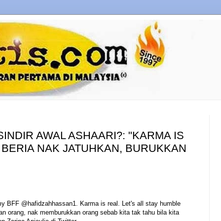
SINDIR AWAL ASHAARI?: "KARMA IS
U BERIA NAK JATUHKAN, BURUKKAN
r my BFF @hafidzahhassan1. Karma is real. Let's all stay humble
kan orang, nak memburukkan orang sebab kita tak tahu bila kita