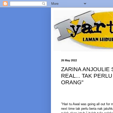
26 May 2022
ZARINA ANJOULIE 
REAL... TAK PERL
ORANG"
"Hari tu Awal was going all out fo
next time tak perlu beria nak jatuh