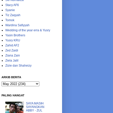
Siti Nurhaliza
Stacy AF6
Syanie
Tiz Zaqyah
Tomok
Wardina Safiyyah
Wedding of the year erra & Yusry
Yasin Brothers
Yusry KRU
Zahid AF2
Zed Zaidi
Ziana Zain
Ziela Jalil
Zizie dan Shaheizy
ARKIB BERITA
PALING HANGAT
SAYA MASIH
SAYANGKAN
ABBY - ZUL