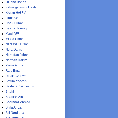
Juliana Banos
Keluarga Yusof Haslam
Kieran Hot FM
Linda Onn
Lisa Surihani
Liyana Jasmay
Mawi AF3
Misha Omar
Natasha Hutson
Nora Danish
Nora dan Johan
Norman Hakim
Pierre Andre
Raja Ema
Rozita Che wan
Safura Yaacob
Sasha & Zain saidin
Shahir
Sharifah Aini
Sharnaaz Ahmad
Shila Amzah
Siti Nordiana