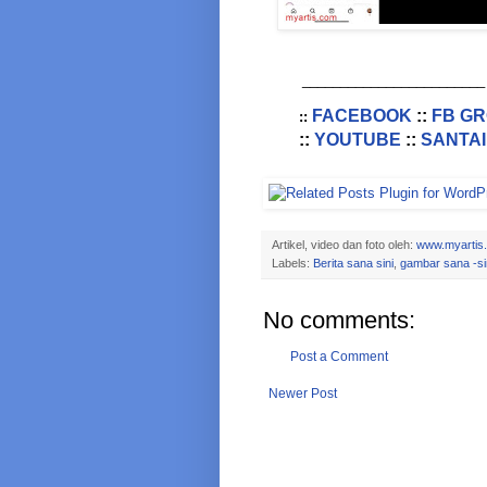
________________________
FACEBOOK
::
FB G
::
::
YOUTUBE
::
SANTAI
Artikel, video dan foto oleh:
www.myartis
Labels:
Berita sana sini
,
gambar sana -si
No comments:
Post a Comment
Newer Post