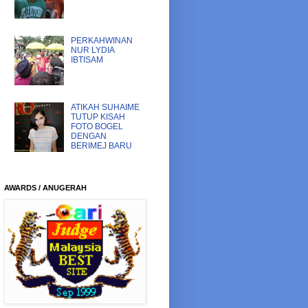
PERKAHWINAN
NUR LYDIA
IBTISAM
ATIKAH SUHAIME
TUTUP KISAH
FOTO BOGEL
DENGAN
BERIMEJ BARU
AWARDS / ANUGERAH