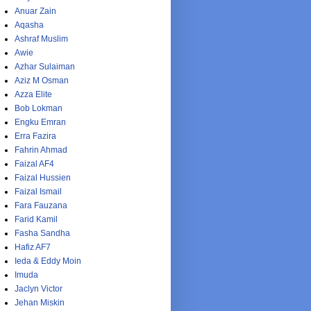
Anuar Zain
Aqasha
Ashraf Muslim
Awie
Azhar Sulaiman
Aziz M Osman
Azza Elite
Bob Lokman
Engku Emran
Erra Fazira
Fahrin Ahmad
Faizal AF4
Faizal Hussien
Faizal Ismail
Fara Fauzana
Farid Kamil
Fasha Sandha
Hafiz AF7
Ieda & Eddy Moin
Imuda
Jaclyn Victor
Jehan Miskin