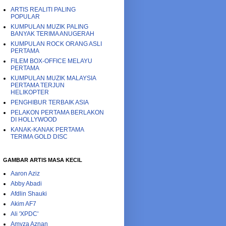
ARTIS REALITI PALING
POPULAR
KUMPULAN MUZIK PALING
BANYAK TERIMA ANUGERAH
KUMPULAN ROCK ORANG ASLI
PERTAMA
FILEM BOX-OFFICE MELAYU
PERTAMA
KUMPULAN MUZIK MALAYSIA
PERTAMA TERJUN
HELIKOPTER
PENGHIBUR TERBAIK ASIA
PELAKON PERTAMA BERLAKON
DI HOLLYWOOD
KANAK-KANAK PERTAMA
TERIMA GOLD DISC
GAMBAR ARTIS MASA KECIL
Aaron Aziz
Abby Abadi
Afdlin Shauki
Akim AF7
Ali 'XPDC'
Amyza Aznan