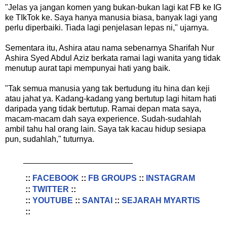
"Jelas ya jangan komen yang bukan-bukan lagi kat FB ke IG
ke TIkTok ke. Saya hanya manusia biasa, banyak lagi yang
perlu diperbaiki. Tiada lagi penjelasan lepas ni," ujarnya.
Sementara itu, Ashira atau nama sebenarnya Sharifah Nur
Ashira Syed Abdul Aziz berkata ramai lagi wanita yang tidak
menutup aurat tapi mempunyai hati yang baik.
"Tak semua manusia yang tak bertudung itu hina dan keji
atau jahat ya. Kadang-kadang yang bertutup lagi hitam hati
daripada yang tidak bertutup. Ramai depan mata saya,
macam-macam dah saya experience. Sudah-sudahlah
ambil tahu hal orang lain. Saya tak kacau hidup sesiapa
pun, sudahlah," tuturnya.
________________________
::
FACEBOOK
::
FB GROUPS
::
INSTAGRAM
::
TWITTER
::
::
YOUTUBE
::
SANTAI
::
SEJARAH MYARTIS
::