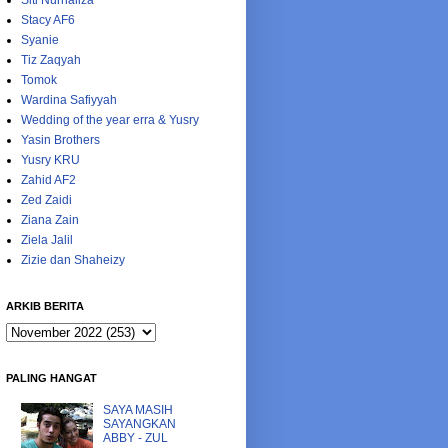
Siti Nurhaliza
Stacy AF6
Syanie
Tiz Zaqyah
Tomok
Wardina Safiyyah
Wedding of the year erra & Yusry
Yasin Brothers
Yusry KRU
Zahid AF2
Zed Zaidi
Ziana Zain
Ziela Jalil
Zizie dan Shaheizy
ARKIB BERITA
PALING HANGAT
SAYA MASIH
SAYANGKAN
ABBY - ZUL