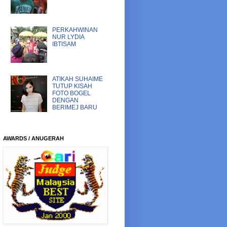
PERKAHWINAN
NUR LYDIA
IBTISAM
ATIKAH SUHAIME
TUTUP KISAH
FOTO BOGEL
DENGAN
BERIMEJ BARU
AWARDS / ANUGERAH