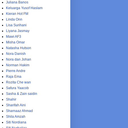
Juliana Banos
Keluarga Yusof Haslam
Kieran Hot FM
Linda Onn
Lisa Surihani
Liyana Jasmay
Mawi AF3
Misha Omar
Natasha Hutson
Nora Danish
Nora dan Johan
Norman Hakim
Pierre Andre
Raja Ema
Rozita Che wan
Safura Yaacob
Sasha & Zain saidin
Shahir
Sharifah Aini
Sharnaaz Ahmad
Shila Amzah
Siti Nordiana