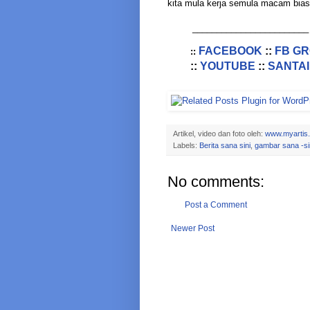
kita mula kerja semula macam biasa
________________________
FACEBOOK
::
FB G
::
::
YOUTUBE
::
SANTAI
Artikel, video dan foto oleh:
www.myartis
Labels:
Berita sana sini
,
gambar sana -si
No comments:
Post a Comment
Newer Post