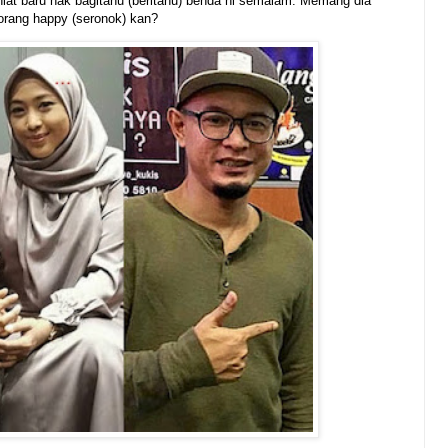
niat baru nak bagitahu (beritahu) benda ni semalam. Memang dia
orang happy (seronok) kan?