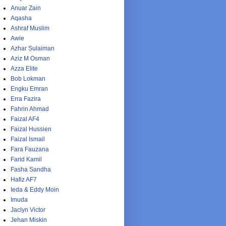
Anuar Zain
Aqasha
Ashraf Muslim
Awie
Azhar Sulaiman
Aziz M Osman
Azza Elite
Bob Lokman
Engku Emran
Erra Fazira
Fahrin Ahmad
Faizal AF4
Faizal Hussien
Faizal Ismail
Fara Fauzana
Farid Kamil
Fasha Sandha
Hafiz AF7
Ieda & Eddy Moin
Imuda
Jaclyn Victor
Jehan Miskin