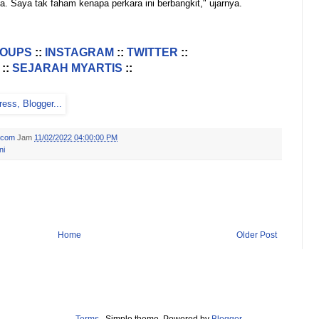
. Saya tak faham kenapa perkara ini berbangkit," ujarnya.
ROUPS
::
INSTAGRAM
::
TWITTER
::
::
SEJARAH MYARTIS
::
.com
Jam
11/02/2022 04:00:00 PM
ni
Home
Older Post
Terms
. Simple theme. Powered by
Blogger
.