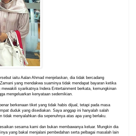
ersebut iaitu Aalan Ahmad menjelaskan, dia tidak bercadang
ri Zamani yang mendakwa suaminya tidak mendapat bayaran ketika
g mewakili syarikatnya Indera Entertainment berkata, kemungkinan
ngga mengeluarkan kenyataan sedemikian.
enar berkenaan tiket yang tidak habis dijual, tetapi pada masa
mpat duduk yang disediakan. Saya anggap ini hanyalah salah
an tidak menyalahkan dia sepenuhnya atas apa yang berlaku.
selesaikan sesama kami dan bukan membawanya keluar. Mungkin dia
nya yang bakal menjalani pembedahan serta pelbagai masalah lain