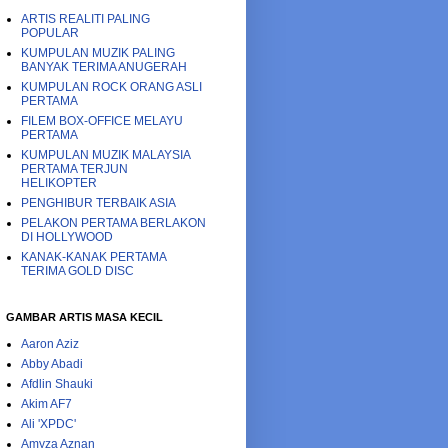
ARTIS REALITI PALING
POPULAR
KUMPULAN MUZIK PALING
BANYAK TERIMA ANUGERAH
KUMPULAN ROCK ORANG ASLI
PERTAMA
FILEM BOX-OFFICE MELAYU
PERTAMA
KUMPULAN MUZIK MALAYSIA
PERTAMA TERJUN
HELIKOPTER
PENGHIBUR TERBAIK ASIA
PELAKON PERTAMA BERLAKON
DI HOLLYWOOD
KANAK-KANAK PERTAMA
TERIMA GOLD DISC
GAMBAR ARTIS MASA KECIL
Aaron Aziz
Abby Abadi
Afdlin Shauki
Akim AF7
Ali 'XPDC'
Amyza Aznan