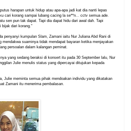
putus harapan untuk hidup atau apa-apa jadi kat dia nanti lepas
u cari korang sampai lubang cacing la se**n... cctv semua ade.
atu sen pun tak dapat. Tapi dia dapat hidu dari awal dah. Tapi
 bijak dari korang."
ada penyanyi kumpulan Slam, Zamani iaitu Nur Juliana Abd Rani di
ang mendakwa suaminya tidak mendapat bayaran ketika menjayakan
ng persoalan dalam kalangan peminat.
nya yang sedang beraksi di konsert itu pada 30 September lalu, Nur
nggilan Julie menulis status yang dipercayai ditujukan kepada
ula, Julie meminta semua pihak mendoakan individu yang dikatakan
uat Zamani itu menerima pembalasan.