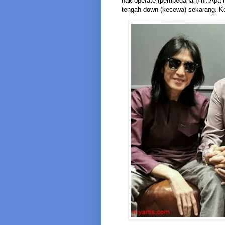
nak operate (pembedahan) ni. Apa 
tengah down (kecewa) sekarang. K