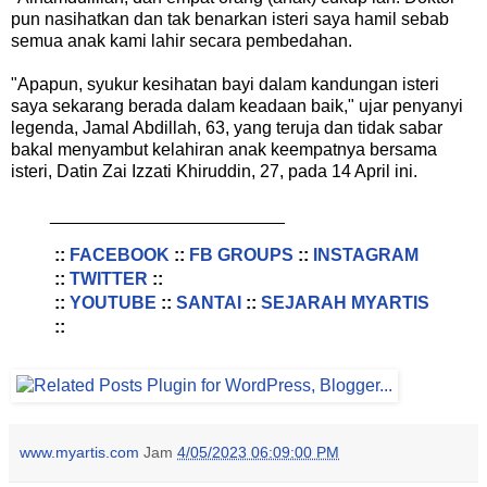
pun nasihatkan dan tak benarkan isteri saya hamil sebab
semua anak kami lahir secara pembedahan.
"Apapun, syukur kesihatan bayi dalam kandungan isteri
saya sekarang berada dalam keadaan baik," ujar penyanyi
legenda, Jamal Abdillah, 63, yang teruja dan tidak sabar
bakal menyambut kelahiran anak keempatnya bersama
isteri, Datin Zai Izzati Khiruddin, 27, pada 14 April ini.
________________________
::
FACEBOOK
::
FB GROUPS
::
INSTAGRAM
::
TWITTER
::
::
YOUTUBE
::
SANTAI
::
SEJARAH MYARTIS
::
www.myartis.com
Jam
4/05/2023 06:09:00 PM