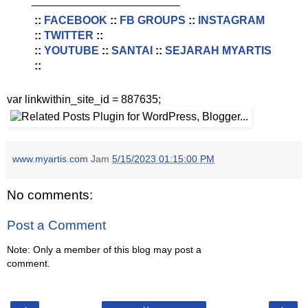
________________________
::
FACEBOOK
::
FB GROUPS
::
INSTAGRAM
::
TWITTER
::
::
YOUTUBE
::
SANTAI
::
SEJARAH MYARTIS
::
var linkwithin_site_id = 887635;
www.myartis.com
Jam
5/15/2023 01:15:00 PM
No comments:
Post a Comment
Note: Only a member of this blog may post a
comment.