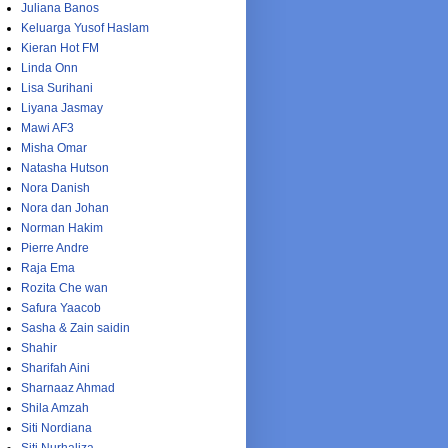
Juliana Banos
Keluarga Yusof Haslam
Kieran Hot FM
Linda Onn
Lisa Surihani
Liyana Jasmay
Mawi AF3
Misha Omar
Natasha Hutson
Nora Danish
Nora dan Johan
Norman Hakim
Pierre Andre
Raja Ema
Rozita Che wan
Safura Yaacob
Sasha & Zain saidin
Shahir
Sharifah Aini
Sharnaaz Ahmad
Shila Amzah
Siti Nordiana