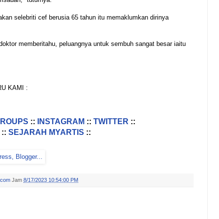
an selebriti cef berusia 65 tahun itu memaklumkan dirinya
, doktor memberitahu, peluangnya untuk sembuh sangat besar iaitu
U KAMI :
GROUPS
::
INSTAGRAM
::
TWITTER
::
::
SEJARAH MYARTIS
::
.com
Jam
8/17/2023 10:54:00 PM