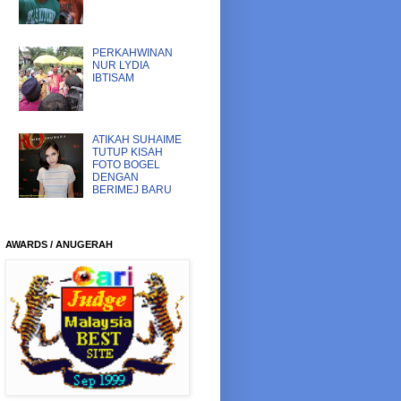
PERKAHWINAN
NUR LYDIA
IBTISAM
ATIKAH SUHAIME
TUTUP KISAH
FOTO BOGEL
DENGAN
BERIMEJ BARU
AWARDS / ANUGERAH