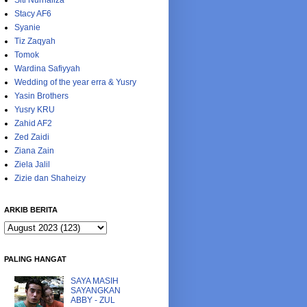
Siti Nurhaliza
Stacy AF6
Syanie
Tiz Zaqyah
Tomok
Wardina Safiyyah
Wedding of the year erra & Yusry
Yasin Brothers
Yusry KRU
Zahid AF2
Zed Zaidi
Ziana Zain
Ziela Jalil
Zizie dan Shaheizy
ARKIB BERITA
PALING HANGAT
SAYA MASIH
SAYANGKAN
ABBY - ZUL