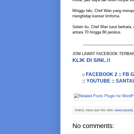
Minggu lalu, Chef Wan yang merupak
menghidap kanser limfoma.
Selain itu, Chef Wan turut berkata
antara 70 hingga 80 peratus.
________________________
JOM LAWAT FACEBOOK TERBAR
KLIK DI SINI..!!
FACEBOOK 2
::
FB 
::
::
YOUTUBE
::
SANTAI
Artikel, video dan foto oleh:
www.myartis
No comments: