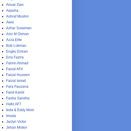
Anuar Zain
Aqasha
Ashraf Muslim
Awie
Azhar Sulaiman
Aziz M Osman
Azza Elite
Bob Lokman
Engku Emran
Erra Fazira
Fahrin Ahmad
Faizal AF4
Faizal Hussien
Faizal Ismail
Fara Fauzana
Farid Kamil
Fasha Sandha
Hafiz AF7
Ieda & Eddy Moin
Imuda
Jaclyn Victor
Jehan Miskin