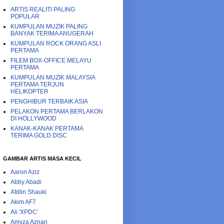
ARTIS REALITI PALING
POPULAR
KUMPULAN MUZIK PALING
BANYAK TERIMA ANUGERAH
KUMPULAN ROCK ORANG ASLI
PERTAMA
FILEM BOX-OFFICE MELAYU
PERTAMA
KUMPULAN MUZIK MALAYSIA
PERTAMA TERJUN
HELIKOPTER
PENGHIBUR TERBAIK ASIA
PELAKON PERTAMA BERLAKON
DI HOLLYWOOD
KANAK-KANAK PERTAMA
TERIMA GOLD DISC
GAMBAR ARTIS MASA KECIL
Aaron Aziz
Abby Abadi
Afdlin Shauki
Akim AF7
Ali 'XPDC'
Amyza Aznan