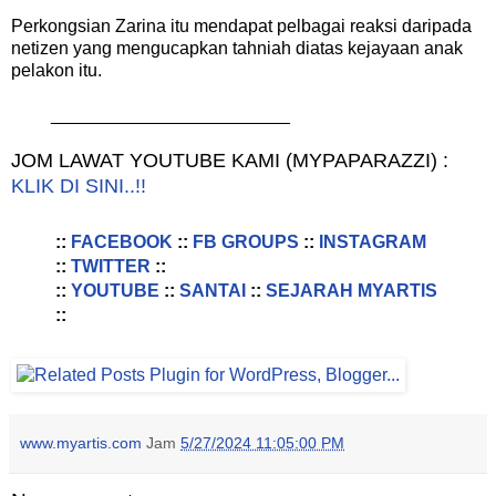
Perkongsian Zarina itu mendapat pelbagai reaksi daripada
netizen yang mengucapkan tahniah diatas kejayaan anak
pelakon itu.
________________________
JOM LAWAT YOUTUBE KAMI (MYPAPARAZZI) :
KLIK DI SINI..!!
::
FACEBOOK
::
FB GROUPS
::
INSTAGRAM
::
TWITTER
::
::
YOUTUBE
::
SANTAI
::
SEJARAH MYARTIS
::
www.myartis.com
Jam
5/27/2024 11:05:00 PM