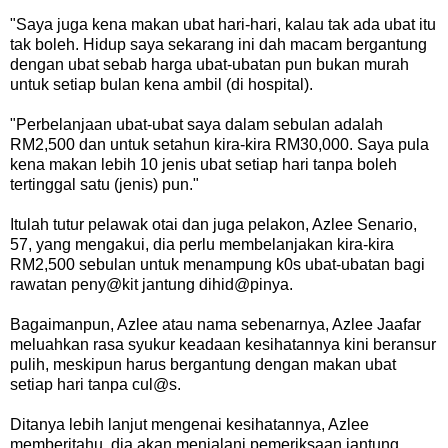
"Saya juga kena makan ubat hari-hari, kalau tak ada ubat itu
tak boleh. Hidup saya sekarang ini dah macam bergantung
dengan ubat sebab harga ubat-ubatan pun bukan murah
untuk setiap bulan kena ambil (di hospital).
"Perbelanjaan ubat-ubat saya dalam sebulan adalah
RM2,500 dan untuk setahun kira-kira RM30,000. Saya pula
kena makan lebih 10 jenis ubat setiap hari tanpa boleh
tertinggal satu (jenis) pun."
Itulah tutur pelawak otai dan juga pelakon, Azlee Senario,
57, yang mengakui, dia perlu membelanjakan kira-kira
RM2,500 sebulan untuk menampung k0s ubat-ubatan bagi
rawatan peny@kit jantung dihid@pinya.
Bagaimanpun, Azlee atau nama sebenarnya, Azlee Jaafar
meluahkan rasa syukur keadaan kesihatannya kini beransur
pulih, meskipun harus bergantung dengan makan ubat
setiap hari tanpa cul@s.
Ditanya lebih lanjut mengenai kesihatannya, Azlee
memberitahu, dia akan menjalani pemeriksaan jantung