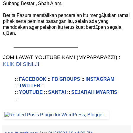
Subang Bestari, Shah Alam.
Berita Fazura memfailkan penceraian itu meng£jutkan ramai
pihak serta peminat pasangan itu, selain ada yang
mendoakan agar pelakon itu terus kuat berd£pan segala
uj1an.
________________________
JOM LAWAT YOUTUBE KAMI (MYPAPARAZZI) :
KLIK DI SINI..!!
::
FACEBOOK
::
FB GROUPS
::
INSTAGRAM
::
TWITTER
::
::
YOUTUBE
::
SANTAI
::
SEJARAH MYARTIS
::