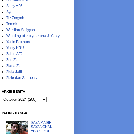
Siti Nurhaliza
Stacy AF6
Syanie
Tiz Zaqyah
Tomok
Wardina Safiyyah
Wedding of the year erra & Yusry
Yasin Brothers
Yusry KRU
Zahid AF2
Zed Zaidi
Ziana Zain
Ziela Jalil
Zizie dan Shaheizy
ARKIB BERITA
PALING HANGAT
SAYA MASIH
SAYANGKAN
ABBY - ZUL