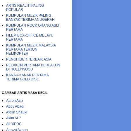
ARTIS REALITI PALING
POPULAR
KUMPULAN MUZIK PALING
BANYAK TERIMA ANUGERAH
KUMPULAN ROCK ORANG ASLI
PERTAMA
FILEM BOX-OFFICE MELAYU
PERTAMA
KUMPULAN MUZIK MALAYSIA
PERTAMA TERJUN
HELIKOPTER
PENGHIBUR TERBAIK ASIA
PELAKON PERTAMA BERLAKON
DI HOLLYWOOD
KANAK-KANAK PERTAMA
TERIMA GOLD DISC
GAMBAR ARTIS MASA KECIL
Aaron Aziz
Abby Abadi
Afdlin Shauki
Akim AF7
Ali 'XPDC'
Amyza Aznan