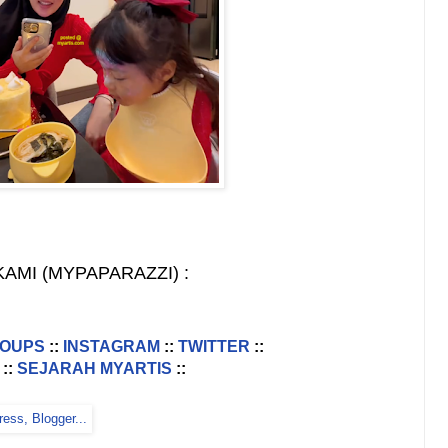
AMI (MYPAPARAZZI) :
ROUPS
::
INSTAGRAM
::
TWITTER
::
::
SEJARAH MYARTIS
::