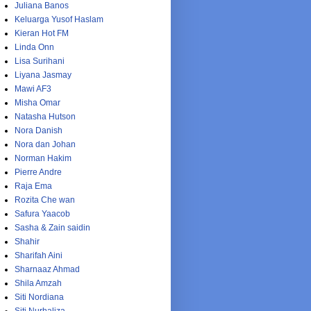
Juliana Banos
Keluarga Yusof Haslam
Kieran Hot FM
Linda Onn
Lisa Surihani
Liyana Jasmay
Mawi AF3
Misha Omar
Natasha Hutson
Nora Danish
Nora dan Johan
Norman Hakim
Pierre Andre
Raja Ema
Rozita Che wan
Safura Yaacob
Sasha & Zain saidin
Shahir
Sharifah Aini
Sharnaaz Ahmad
Shila Amzah
Siti Nordiana