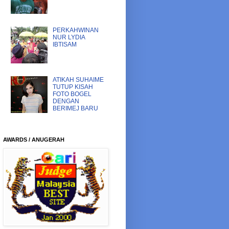
PERKAHWINAN
NUR LYDIA
IBTISAM
ATIKAH SUHAIME
TUTUP KISAH
FOTO BOGEL
DENGAN
BERIMEJ BARU
AWARDS / ANUGERAH