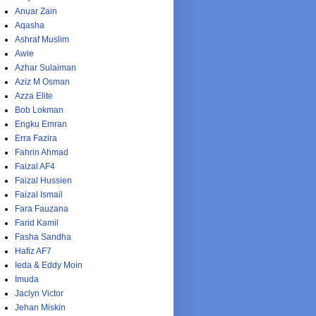
Anuar Zain
Aqasha
Ashraf Muslim
Awie
Azhar Sulaiman
Aziz M Osman
Azza Elite
Bob Lokman
Engku Emran
Erra Fazira
Fahrin Ahmad
Faizal AF4
Faizal Hussien
Faizal Ismail
Fara Fauzana
Farid Kamil
Fasha Sandha
Hafiz AF7
Ieda & Eddy Moin
Imuda
Jaclyn Victor
Jehan Miskin