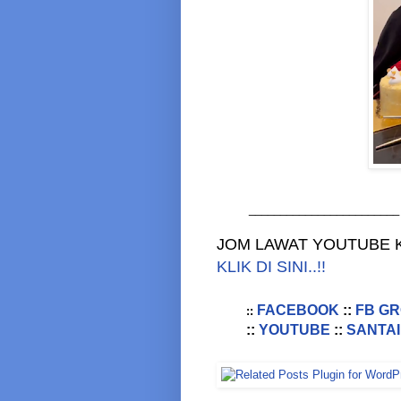
________________________
JOM LAWAT YOUTUBE K
KLIK DI SINI..!!
FACEBOOK
::
FB G
::
::
YOUTUBE
::
SANTAI