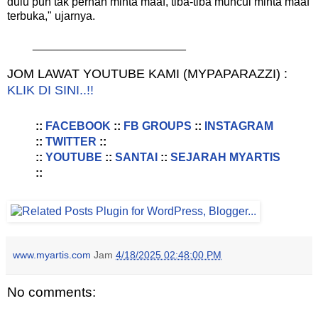
dulu pun tak pernah minta maaf, tiba-tiba muncul minta maaf
terbuka," ujarnya.
________________________
JOM LAWAT YOUTUBE KAMI (MYPAPARAZZI) :
KLIK DI SINI..!!
::
FACEBOOK
::
FB GROUPS
::
INSTAGRAM
::
TWITTER
::
::
YOUTUBE
::
SANTAI
::
SEJARAH MYARTIS
::
www.myartis.com
Jam
4/18/2025 02:48:00 PM
No comments: