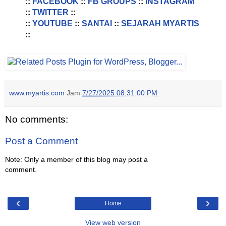
::
FACEBOOK
::
FB GROUPS
::
INSTAGRAM
::
TWITTER
::
::
YOUTUBE
::
SANTAI
::
SEJARAH MYARTIS
::
www.myartis.com
Jam
7/27/2025 08:31:00 PM
No comments:
Post a Comment
Note: Only a member of this blog may post a
comment.
‹
›
Home
View web version