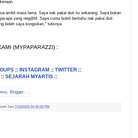
rkenaan.
dua ambil masa lama. Saya nak pakai duit itu sekarang. Saya bukan
apa-apa yang neg@tif. Saya cuma boleh beritahu nak pakai duit
ng boleh saya kongsikan," tulisnya.
AMI (MYPAPARAZZI) :
ROUPS
::
INSTAGRAM
::
TWITTER
::
::
SEJARAH MYARTIS
::
.com
Jam
7/10/2025 04:45:00 PM