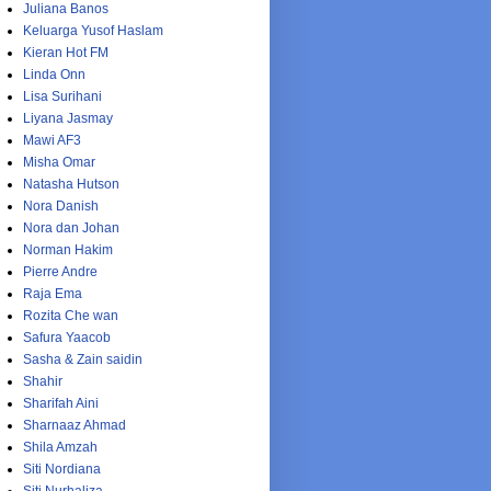
Juliana Banos
Keluarga Yusof Haslam
Kieran Hot FM
Linda Onn
Lisa Surihani
Liyana Jasmay
Mawi AF3
Misha Omar
Natasha Hutson
Nora Danish
Nora dan Johan
Norman Hakim
Pierre Andre
Raja Ema
Rozita Che wan
Safura Yaacob
Sasha & Zain saidin
Shahir
Sharifah Aini
Sharnaaz Ahmad
Shila Amzah
Siti Nordiana