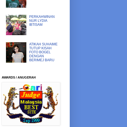
PERKAHWINAN
NUR LYDIA
IBTISAM
ATIKAH SUHAIME
TUTUP KISAH
FOTO BOGEL
DENGAN
BERIMEJ BARU
AWARDS / ANUGERAH