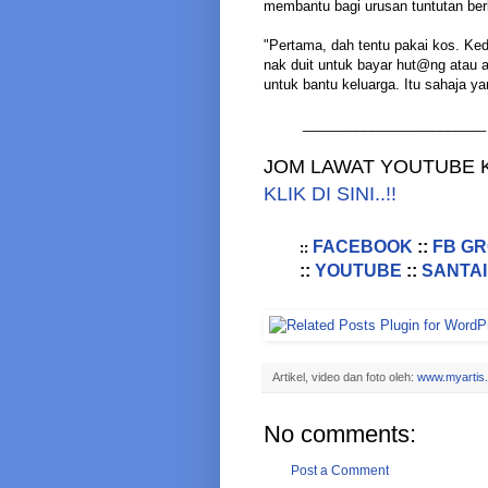
membantu bagi urusan tuntutan be
"Pertama, dah tentu pakai kos. Ke
nak duit untuk bayar hut@ng atau 
untuk bantu keluarga. Itu sahaja ya
________________________
JOM LAWAT YOUTUBE K
KLIK DI SINI..!!
FACEBOOK
::
FB G
::
::
YOUTUBE
::
SANTAI
Artikel, video dan foto oleh:
www.myartis
No comments:
Post a Comment