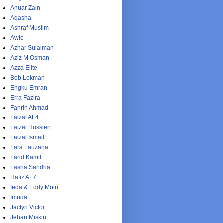
Anuar Zain
Aqasha
Ashraf Muslim
Awie
Azhar Sulaiman
Aziz M Osman
Azza Elite
Bob Lokman
Engku Emran
Erra Fazira
Fahrin Ahmad
Faizal AF4
Faizal Hussien
Faizal Ismail
Fara Fauzana
Farid Kamil
Fasha Sandha
Hafiz AF7
Ieda & Eddy Moin
Imuda
Jaclyn Victor
Jehan Miskin