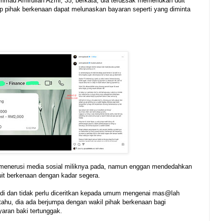
mad Amirullah Azmi, 35, berkata, dia terd£sak memerlukan duit
ap pihak berkenaan dapat melunaskan bayaran seperti yang diminta
r menerusi media sosial miliknya pada, namun enggan mendedahkan
t berkenaan dengan kadar segera.
ribadi dan tidak perlu diceritkan kepada umum mengenai mas@lah
tahu, dia ada berjumpa dengan wakil pihak berkenaan bagi
aran baki tertunggak.