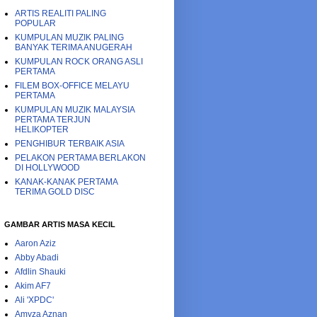
ARTIS REALITI PALING
POPULAR
KUMPULAN MUZIK PALING
BANYAK TERIMA ANUGERAH
KUMPULAN ROCK ORANG ASLI
PERTAMA
FILEM BOX-OFFICE MELAYU
PERTAMA
KUMPULAN MUZIK MALAYSIA
PERTAMA TERJUN
HELIKOPTER
PENGHIBUR TERBAIK ASIA
PELAKON PERTAMA BERLAKON
DI HOLLYWOOD
KANAK-KANAK PERTAMA
TERIMA GOLD DISC
GAMBAR ARTIS MASA KECIL
Aaron Aziz
Abby Abadi
Afdlin Shauki
Akim AF7
Ali 'XPDC'
Amyza Aznan