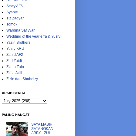
Siti Nurhaliza
Stacy AF6
Syanie
Tiz Zaqyah
Tomok
Wardina Safiyyah
Wedding of the year erra & Yusry
Yasin Brothers
Yusry KRU
Zahid AF2
Zed Zaidi
Ziana Zain
Ziela Jalil
Zizie dan Shaheizy
ARKIB BERITA
PALING HANGAT
SAYA MASIH
SAYANGKAN
ABBY - ZUL