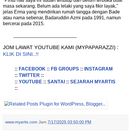
"Pintu hati saya ini sudah tertutup dan belum terbuka buat
masa sekarang. Belum ada lelaki yang saya fikir layak,"
jelas Erma yang mendirikan rumah tangga dengan Bade
atau nama sebenar, Badaruddin Azmi pada 1991, namun
bercerai pada 2015.
________________________
JOM LAWAT YOUTUBE KAMI (MYPAPARAZZI) :
KLIK DI SINI..!!
::
FACEBOOK
::
FB GROUPS
::
INSTAGRAM
::
TWITTER
::
::
YOUTUBE
::
SANTAI
::
SEJARAH MYARTIS
::
www.myartis.com
Jam
7/17/2025 03:50:00 PM