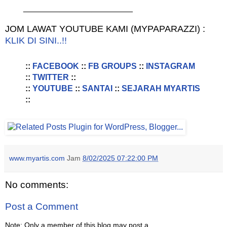
________________________
JOM LAWAT YOUTUBE KAMI (MYPAPARAZZI) :
KLIK DI SINI..!!
::
FACEBOOK
::
FB GROUPS
::
INSTAGRAM
::
TWITTER
::
::
YOUTUBE
::
SANTAI
::
SEJARAH MYARTIS
::
www.myartis.com
Jam
8/02/2025 07:22:00 PM
No comments:
Post a Comment
Note: Only a member of this blog may post a