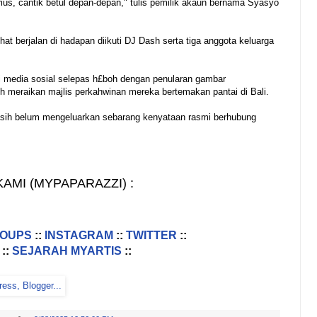
rius, cantik betul depan-depan," tulis pemilik akaun bernama Syasyo
hat berjalan di hadapan diikuti DJ Dash serta tiga anggota keluarga
di media sosial selepas h£boh dengan penularan gambar
meraikan majlis perkahwinan mereka bertemakan pantai di Bali.
sih belum mengeluarkan sebarang kenyataan rasmi berhubung
AMI (MYPAPARAZZI) :
ROUPS
::
INSTAGRAM
::
TWITTER
::
::
SEJARAH MYARTIS
::