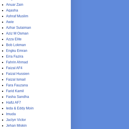
Anuar Zain
Aqasha
Ashraf Muslim
Awie
Azhar Sulaiman
Aziz M Osman
Azza Elite
Bob Lokman
Engku Emran
Erra Fazira
Fahrin Ahmad
Faizal AF4
Faizal Hussien
Faizal Ismail
Fara Fauzana
Farid Kamil
Fasha Sandha
Hafiz AF7
Ieda & Eddy Moin
Imuda
Jaclyn Victor
Jehan Miskin