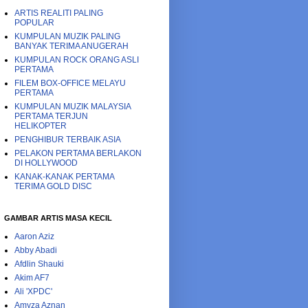
ARTIS REALITI PALING
POPULAR
KUMPULAN MUZIK PALING
BANYAK TERIMA ANUGERAH
KUMPULAN ROCK ORANG ASLI
PERTAMA
FILEM BOX-OFFICE MELAYU
PERTAMA
KUMPULAN MUZIK MALAYSIA
PERTAMA TERJUN
HELIKOPTER
PENGHIBUR TERBAIK ASIA
PELAKON PERTAMA BERLAKON
DI HOLLYWOOD
KANAK-KANAK PERTAMA
TERIMA GOLD DISC
GAMBAR ARTIS MASA KECIL
Aaron Aziz
Abby Abadi
Afdlin Shauki
Akim AF7
Ali 'XPDC'
Amyza Aznan