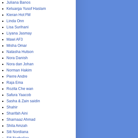
Juliana Banos
Keluarga Yusof Haslam
Kieran Hot FM
Linda Onn
Lisa Surihani
Liyana Jasmay
Mawi AF3
Misha Omar
Natasha Hutson
Nora Danish
Nora dan Johan
Norman Hakim
Pierre Andre
Raja Ema
Rozita Che wan
Safura Yaacob
Sasha & Zain saidin
Shahir
Sharifah Aini
Sharnaaz Ahmad
Shila Amzah
Siti Nordiana