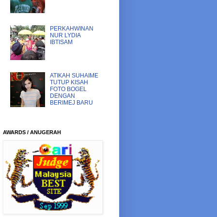
PERKAHWINAN
NUR LYDIA
IBTISAM
ATIKAH SUHAIME
TUTUP KISAH
FOTO BOGEL
DENGAN
BERIMEJ BARU
AWARDS / ANUGERAH