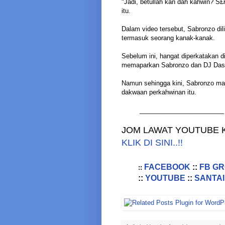
"Jadi, betullah kan dah kahwin? S£
itu.
Dalam video tersebut, Sabronzo dili
termasuk seorang kanak-kanak.
Sebelum ini, hangat diperkatakan 
memaparkan Sabronzo dan DJ Dash 
Namun sehingga kini, Sabronzo ma
dakwaan perkahwinan itu.
________________________
JOM LAWAT YOUTUBE K
KLIK DI SINI..!!
FACEBOOK
::
FB G
::
::
YOUTUBE
::
SANTAI