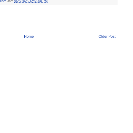
.com
Jam
9/28/2025 12:56:00 PM
Home
Older Post