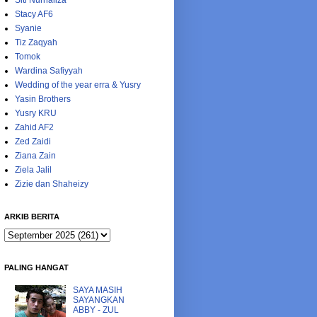
Siti Nurhaliza
Stacy AF6
Syanie
Tiz Zaqyah
Tomok
Wardina Safiyyah
Wedding of the year erra & Yusry
Yasin Brothers
Yusry KRU
Zahid AF2
Zed Zaidi
Ziana Zain
Ziela Jalil
Zizie dan Shaheizy
ARKIB BERITA
PALING HANGAT
SAYA MASIH
SAYANGKAN
ABBY - ZUL