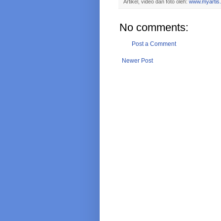
Artikel, video dan foto oleh:
www.myartis
No comments:
Post a Comment
Newer Post