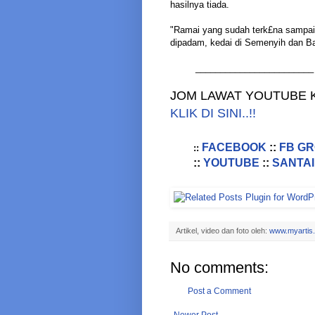
hasilnya tiada.
"Ramai yang sudah terk£na sampai
dipadam, kedai di Semenyih dan Bang
________________________
JOM LAWAT YOUTUBE K
KLIK DI SINI..!!
FACEBOOK
::
FB G
::
::
YOUTUBE
::
SANTAI
Artikel, video dan foto oleh:
www.myartis
No comments:
Post a Comment