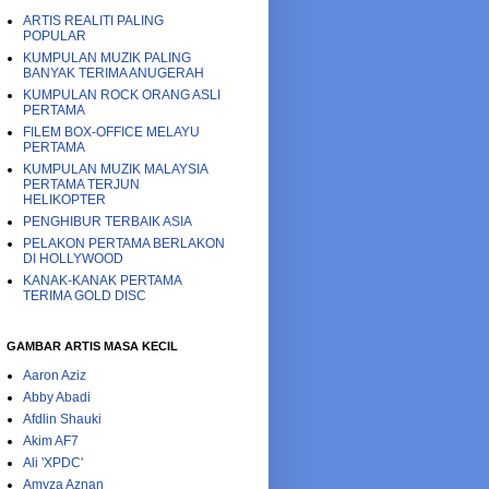
ARTIS REALITI PALING
POPULAR
KUMPULAN MUZIK PALING
BANYAK TERIMA ANUGERAH
KUMPULAN ROCK ORANG ASLI
PERTAMA
FILEM BOX-OFFICE MELAYU
PERTAMA
KUMPULAN MUZIK MALAYSIA
PERTAMA TERJUN
HELIKOPTER
PENGHIBUR TERBAIK ASIA
PELAKON PERTAMA BERLAKON
DI HOLLYWOOD
KANAK-KANAK PERTAMA
TERIMA GOLD DISC
GAMBAR ARTIS MASA KECIL
Aaron Aziz
Abby Abadi
Afdlin Shauki
Akim AF7
Ali 'XPDC'
Amyza Aznan