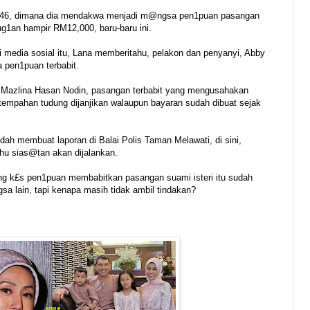
n, 46, dimana dia mendakwa menjadi m@ngsa pen1puan pasangan
ug1an hampir RM12,000, baru-baru ini.
i media sosial itu, Lana memberitahu, pelakon dan penyanyi, Abby
 pen1puan terbabit.
 Mazlina Hasan Nodin, pasangan terbabit yang mengusahakan
 tempahan tudung dijanjikan walaupun bayaran sudah dibuat sejak
udah membuat laporan di Balai Polis Taman Melawati, di sini,
ahu sias@tan akan dijalankan.
 k£s pen1puan membabitkan pasangan suami isteri itu sudah
sa lain, tapi kenapa masih tidak ambil tindakan?