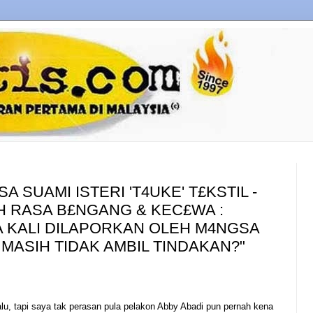
 SUAMI ISTERI 'T4UKE' T£KSTIL -
H RASA B£NGANG & KEC£WA :
 KALI DILAPORKAN OLEH M4NGSA
 MASIH TIDAK AMBIL TINDAKAN?"
lalu, tapi saya tak perasan pula pelakon Abby Abadi pun pernah kena