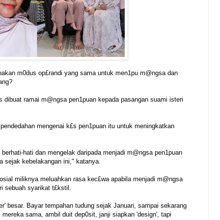
gunakan m0dus op£randi yang sama untuk men1pu m@ngsa dan
ang?
is dibuat ramai m@ngsa pen1puan kepada pasangan suami isteri
t pendedahan mengenai k£s pen1puan itu untuk meningkatkan
h berhati-hati dan mengelak daripada menjadi m@ngsa pen1puan
 sejak kebelakangan ini," katanya.
sosial miliknya meluahkan rasa kec£wa apabila menjadi m@ngsa
 sebuah syarikat t£kstil.
er' besar. Bayar tempahan tudung sejak Januari, sampai sekarang
ereka sama, ambil duit dep0sit, janji siapkan 'design', tapi