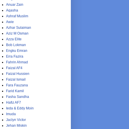
Anuar Zain
Aqasha
Ashraf Muslim
Awie
Azhar Sulaiman
Aziz M Osman
Azza Elite
Bob Lokman
Engku Emran
Erra Fazira
Fahrin Ahmad
Faizal AF4
Faizal Hussien
Faizal Ismail
Fara Fauzana
Farid Kamil
Fasha Sandha
Hafiz AF7
Ieda & Eddy Moin
Imuda
Jaclyn Victor
Jehan Miskin