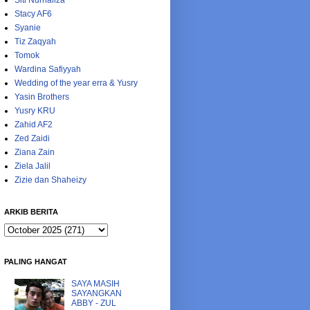
Siti Nurhaliza
Stacy AF6
Syanie
Tiz Zaqyah
Tomok
Wardina Safiyyah
Wedding of the year erra & Yusry
Yasin Brothers
Yusry KRU
Zahid AF2
Zed Zaidi
Ziana Zain
Ziela Jalil
Zizie dan Shaheizy
ARKIB BERITA
PALING HANGAT
SAYA MASIH
SAYANGKAN
ABBY - ZUL