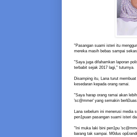
"Pasangan suami isteri itu meng
mereka masih bebas sampai sekar
"Saya juga difahamkan laporan pol
terbabit sejak 2017 lagi," tuturnya.
Disamping itu, Lana turut membua
kesedaran kepada orang ramai.
"Saya harap orang ramai akan lebi
'sc@mmer' yang semakin berl£luasa
Lana sebelum ini menerusi media 
pen1puan pasangan suami isteri dari
"Ini muka laki bini pen1pu 'sc@mm
barang tak sampai. M0dus op£randi m