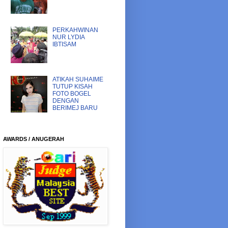
PERKAHWINAN
NUR LYDIA
IBTISAM
ATIKAH SUHAIME
TUTUP KISAH
FOTO BOGEL
DENGAN
BERIMEJ BARU
AWARDS / ANUGERAH