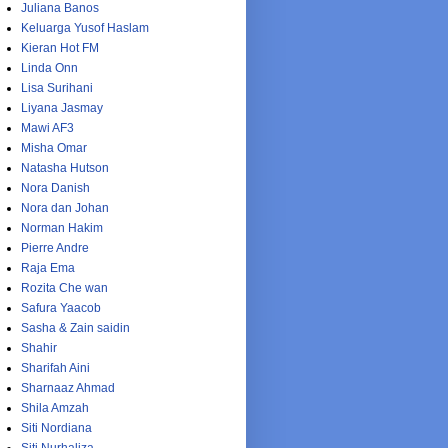
Juliana Banos
Keluarga Yusof Haslam
Kieran Hot FM
Linda Onn
Lisa Surihani
Liyana Jasmay
Mawi AF3
Misha Omar
Natasha Hutson
Nora Danish
Nora dan Johan
Norman Hakim
Pierre Andre
Raja Ema
Rozita Che wan
Safura Yaacob
Sasha & Zain saidin
Shahir
Sharifah Aini
Sharnaaz Ahmad
Shila Amzah
Siti Nordiana