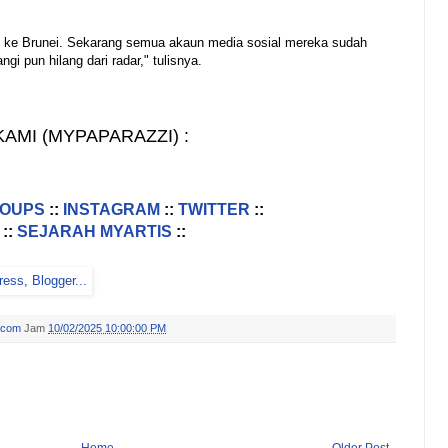
 ke Brunei. Sekarang semua akaun media sosial mereka sudah
i pun hilang dari radar," tulisnya.
AMI (MYPAPARAZZI) :
ROUPS
::
INSTAGRAM
::
TWITTER
::
::
SEJARAH MYARTIS
::
.com
Jam
10/02/2025 10:00:00 PM