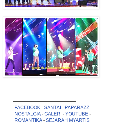
________________________
FACEBOOK
-
SANTAI
-
PAPARAZZI
-
NOSTALGIA
-
GALERI
-
YOUTUBE
-
ROMANTIKA
-
SEJARAH MYARTIS