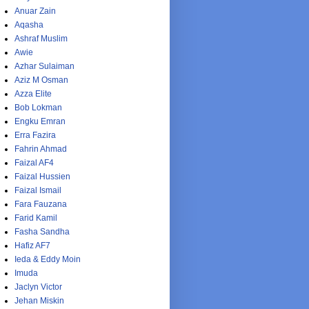
Anuar Zain
Aqasha
Ashraf Muslim
Awie
Azhar Sulaiman
Aziz M Osman
Azza Elite
Bob Lokman
Engku Emran
Erra Fazira
Fahrin Ahmad
Faizal AF4
Faizal Hussien
Faizal Ismail
Fara Fauzana
Farid Kamil
Fasha Sandha
Hafiz AF7
Ieda & Eddy Moin
Imuda
Jaclyn Victor
Jehan Miskin