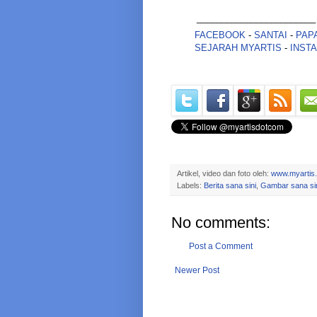
________________________
FACEBOOK
-
SANTAI
-
PAP
SEJARAH MYARTIS
-
INST
Artikel, video dan foto oleh:
www.myartis
Labels:
Berita sana sini
,
Gambar sana si
No comments:
Post a Comment
Newer Post