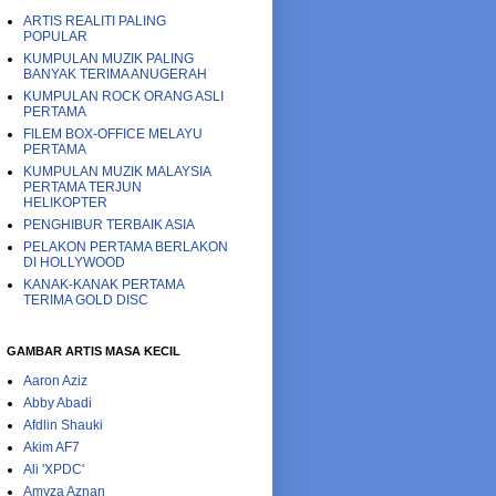
ARTIS REALITI PALING
POPULAR
KUMPULAN MUZIK PALING
BANYAK TERIMA ANUGERAH
KUMPULAN ROCK ORANG ASLI
PERTAMA
FILEM BOX-OFFICE MELAYU
PERTAMA
KUMPULAN MUZIK MALAYSIA
PERTAMA TERJUN
HELIKOPTER
PENGHIBUR TERBAIK ASIA
PELAKON PERTAMA BERLAKON
DI HOLLYWOOD
KANAK-KANAK PERTAMA
TERIMA GOLD DISC
GAMBAR ARTIS MASA KECIL
Aaron Aziz
Abby Abadi
Afdlin Shauki
Akim AF7
Ali 'XPDC'
Amyza Aznan