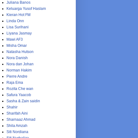
Juliana Banos
Keluarga Yusof Haslam
Kieran Hot FM
Linda Onn
Lisa Surihani
Liyana Jasmay
Mawi AF3
Misha Omar
Natasha Hutson
Nora Danish
Nora dan Johan
Norman Hakim
Pierre Andre
Raja Ema
Rozita Che wan
Safura Yaacob
Sasha & Zain saidin
Shahir
Sharifah Aini
Sharnaaz Ahmad
Shila Amzah
Siti Nordiana