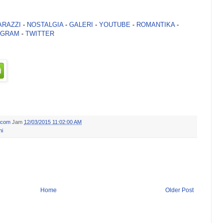
ARAZZI
-
NOSTALGIA
-
GALERI
-
YOUTUBE
-
ROMANTIKA
-
AGRAM
-
TWITTER
.com
Jam
12/03/2015 11:02:00 AM
ni
Home
Older Post