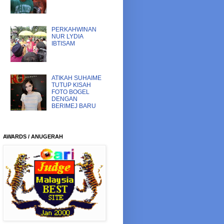
PERKAHWINAN
NUR LYDIA
IBTISAM
ATIKAH SUHAIME
TUTUP KISAH
FOTO BOGEL
DENGAN
BERIMEJ BARU
AWARDS / ANUGERAH