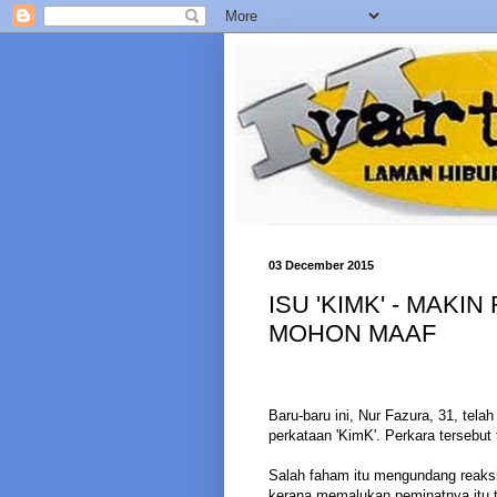
03 December 2015
ISU 'KIMK' - MAKI
MOHON MAAF
Baru-baru ini, Nur Fazura, 31, te
perkataan 'KimK'. Perkara tersebut 
Salah faham itu mengundang reaks
kerana memalukan peminatnya itu t