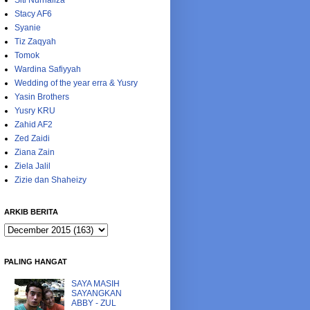
Siti Nurhaliza
Stacy AF6
Syanie
Tiz Zaqyah
Tomok
Wardina Safiyyah
Wedding of the year erra & Yusry
Yasin Brothers
Yusry KRU
Zahid AF2
Zed Zaidi
Ziana Zain
Ziela Jalil
Zizie dan Shaheizy
ARKIB BERITA
PALING HANGAT
SAYA MASIH
SAYANGKAN
ABBY - ZUL