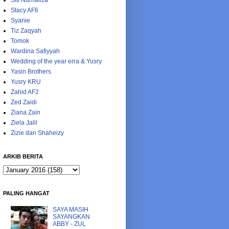
Siti Nurhaliza
Stacy AF6
Syanie
Tiz Zaqyah
Tomok
Wardina Safiyyah
Wedding of the year erra & Yusry
Yasin Brothers
Yusry KRU
Zahid AF2
Zed Zaidi
Ziana Zain
Ziela Jalil
Zizie dan Shaheizy
ARKIB BERITA
PALING HANGAT
SAYA MASIH
SAYANGKAN
ABBY - ZUL