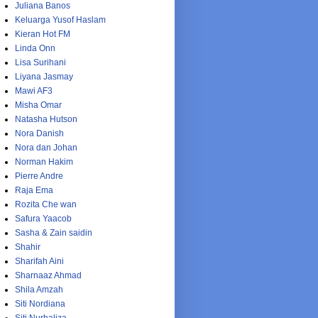
Juliana Banos
Keluarga Yusof Haslam
Kieran Hot FM
Linda Onn
Lisa Surihani
Liyana Jasmay
Mawi AF3
Misha Omar
Natasha Hutson
Nora Danish
Nora dan Johan
Norman Hakim
Pierre Andre
Raja Ema
Rozita Che wan
Safura Yaacob
Sasha & Zain saidin
Shahir
Sharifah Aini
Sharnaaz Ahmad
Shila Amzah
Siti Nordiana