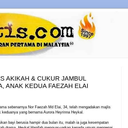
IS AKIKAH & CUKUR JAMBUL
, ANAK KEDUA FAEZAH ELAI
nama sebenarnya Nor Faezah Md Elai, 34, telah mengadakan majlis
k keduanya yang bernama Aurora Heyrinna Heykal.
ikan bayi berusia hampir dua bulan itu, malah ia juga kesempatan
rah drama, Heykal Hanifah menguar-uarkan kepada umum mengenai