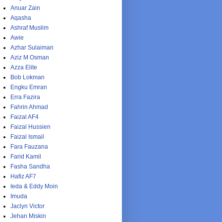
Anuar Zain
Aqasha
Ashraf Muslim
Awie
Azhar Sulaiman
Aziz M Osman
Azza Elite
Bob Lokman
Engku Emran
Erra Fazira
Fahrin Ahmad
Faizal AF4
Faizal Hussien
Faizal Ismail
Fara Fauzana
Farid Kamil
Fasha Sandha
Hafiz AF7
Ieda & Eddy Moin
Imuda
Jaclyn Victor
Jehan Miskin