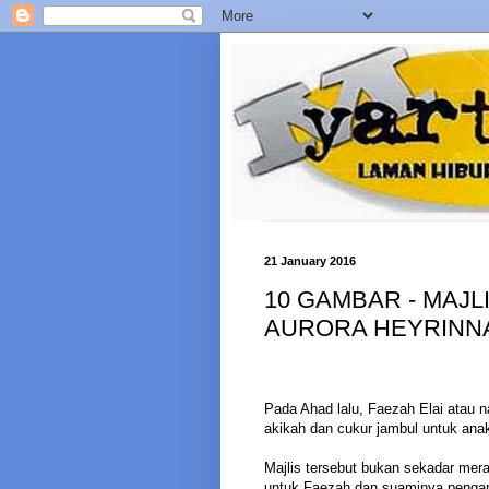
21 January 2016
10 GAMBAR - MAJL
AURORA HEYRINNA
Pada Ahad lalu, Faezah Elai atau 
akikah dan cukur jambul untuk ana
Majlis tersebut bukan sekadar mera
untuk Faezah dan suaminya penga