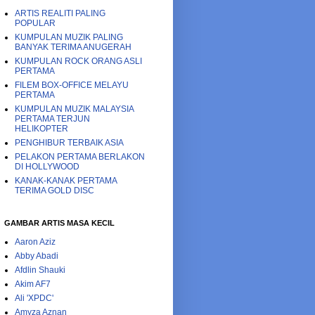
ARTIS REALITI PALING
POPULAR
KUMPULAN MUZIK PALING
BANYAK TERIMA ANUGERAH
KUMPULAN ROCK ORANG ASLI
PERTAMA
FILEM BOX-OFFICE MELAYU
PERTAMA
KUMPULAN MUZIK MALAYSIA
PERTAMA TERJUN
HELIKOPTER
PENGHIBUR TERBAIK ASIA
PELAKON PERTAMA BERLAKON
DI HOLLYWOOD
KANAK-KANAK PERTAMA
TERIMA GOLD DISC
GAMBAR ARTIS MASA KECIL
Aaron Aziz
Abby Abadi
Afdlin Shauki
Akim AF7
Ali 'XPDC'
Amyza Aznan