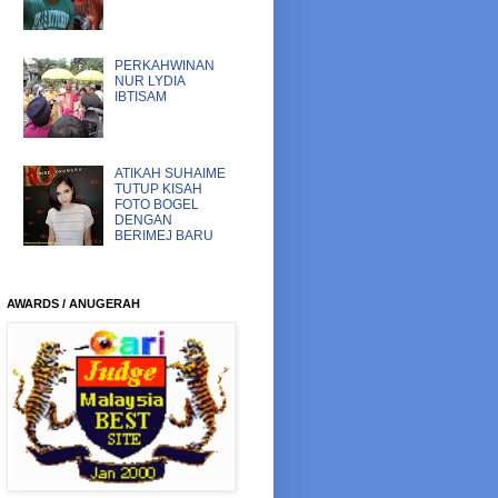
PERKAHWINAN
NUR LYDIA
IBTISAM
ATIKAH SUHAIME
TUTUP KISAH
FOTO BOGEL
DENGAN
BERIMEJ BARU
AWARDS / ANUGERAH