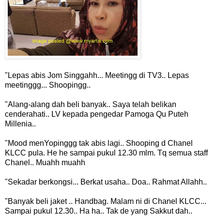
"Lepas abis Jom Singgahh... Meetingg di TV3.. Lepas
meetinggg... Shoopingg..
"Alang-alang dah beli banyak.. Saya telah belikan
cenderahati.. LV kepada pengedar Pamoga Qu Puteh
Millenia..
"Mood menYopinggg tak abis lagi.. Shooping d Chanel
KLCC pula. He he sampai pukul 12.30 mlm. Tq semua staff
Chanel.. Muahh muahh
"Sekadar berkongsi... Berkat usaha.. Doa.. Rahmat Allahh..
"Banyak beli jaket .. Handbag. Malam ni di Chanel KLCC...
Sampai pukul 12.30.. Ha ha.. Tak de yang Sakkut dah..