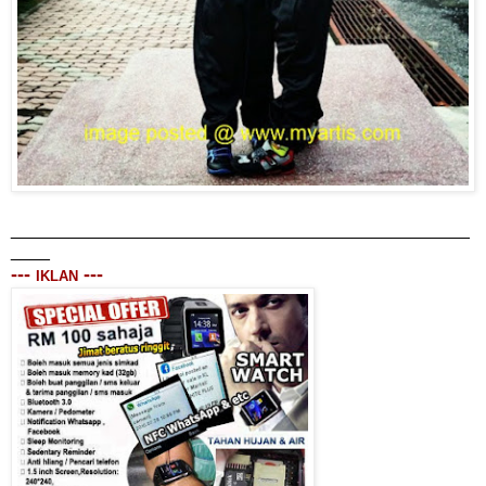
_______________________________________________
____
---
---
IKLAN