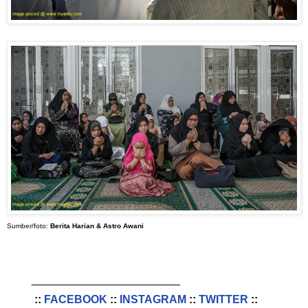
Sumber/foto:
Berita Harian & Astro Awani
________________________
::
FACEBOOK
::
INSTAGRAM
::
TWITTER
::