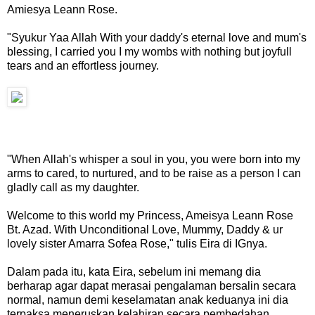
Amiesya Leann Rose.
"Syukur Yaa Allah With your daddy's eternal love and mum's
blessing, I carried you I my wombs with nothing but joyfull
tears and an effortless journey.
"When Allah's whisper a soul in you, you were born into my
arms to cared, to nurtured, and to be raise as a person I can
gladly call as my daughter.
Welcome to this world my Princess, Ameisya Leann Rose
Bt. Azad. With Unconditional Love, Mummy, Daddy & ur
lovely sister Amarra Sofea Rose," tulis Eira di IGnya.
Dalam pada itu, kata Eira, sebelum ini memang dia
berharap agar dapat merasai pengalaman bersalin secara
normal, namun demi keselamatan anak keduanya ini dia
terpaksa meneruskan kelahiran secara pembedahan.