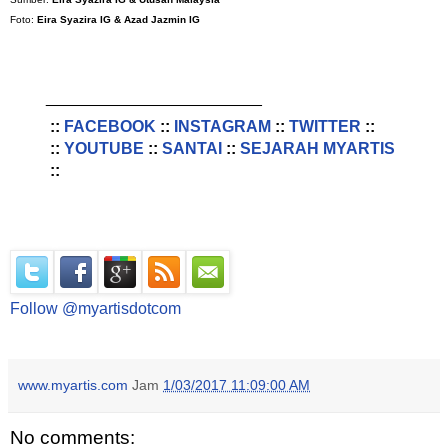
Foto:
Eira Syazira IG & Azad Jazmin IG
________________________
::
FACEBOOK
::
INSTAGRAM
::
TWITTER
::
::
YOUTUBE
::
SANTAI
::
SEJARAH MYARTIS
::
Follow @myartisdotcom
www.myartis.com
Jam
1/03/2017 11:09:00 AM
No comments: