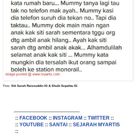
Foto:
Siti Sarah Raissuddin IG & Shuib Sepahtu IG
________________________
::
FACEBOOK
::
INSTAGRAM
::
TWITTER
::
::
YOUTUBE
::
SANTAI
::
SEJARAH MYARTIS
::