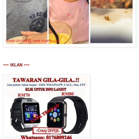
---
---
IKLAN