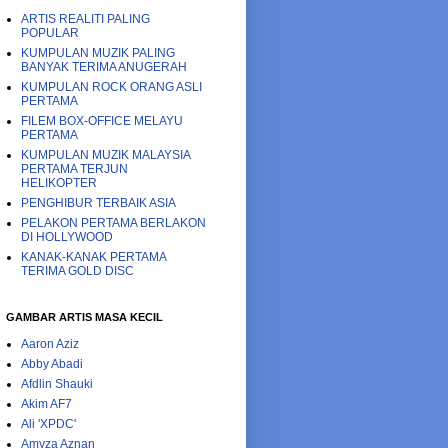
ARTIS REALITI PALING
POPULAR
KUMPULAN MUZIK PALING
BANYAK TERIMA ANUGERAH
KUMPULAN ROCK ORANG ASLI
PERTAMA
FILEM BOX-OFFICE MELAYU
PERTAMA
KUMPULAN MUZIK MALAYSIA
PERTAMA TERJUN
HELIKOPTER
PENGHIBUR TERBAIK ASIA
PELAKON PERTAMA BERLAKON
DI HOLLYWOOD
KANAK-KANAK PERTAMA
TERIMA GOLD DISC
GAMBAR ARTIS MASA KECIL
Aaron Aziz
Abby Abadi
Afdlin Shauki
Akim AF7
Ali 'XPDC'
Amyza Aznan