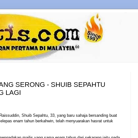
DANG SERONG - SHUIB SEPAHTU
 LAGI
Raissuddin, Shuib Sepahtu, 33, yang baru sahaja bersanding buat
 selepas enam tahun berkahwin, telah menyuarakan hasrat untuk
mengadakan majlis yang sama enam tahun dari sekarang iaitu pada