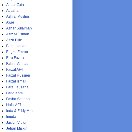
Anuar Zain
Aqasha
Ashraf Muslim
Awie
Azhar Sulaiman
Aziz M Osman
Azza Elite
Bob Lokman
Engku Emran
Erra Fazira
Fahrin Ahmad
Faizal AF4
Faizal Hussien
Faizal Ismail
Fara Fauzana
Farid Kamil
Fasha Sandha
Hafiz AF7
Ieda & Eddy Moin
Imuda
Jaclyn Victor
Jehan Miskin