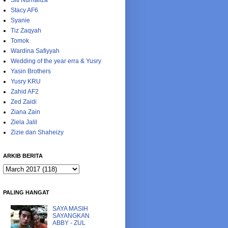
Siti Nurhaliza
Stacy AF6
Syanie
Tiz Zaqyah
Tomok
Wardina Safiyyah
Wedding of the year erra & Yusry
Yasin Brothers
Yusry KRU
Zahid AF2
Zed Zaidi
Ziana Zain
Ziela Jalil
Zizie dan Shaheizy
ARKIB BERITA
PALING HANGAT
SAYA MASIH
SAYANGKAN
ABBY - ZUL