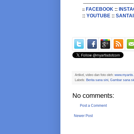
________________________
FACEBOOK
::
INST
::
::
YOUTUBE
::
SANTAI
Artikel, video dan foto oleh:
www.myartis
Labels:
Berita sana sini
,
Gambar sana si
No comments:
Post a Comment
Newer Post