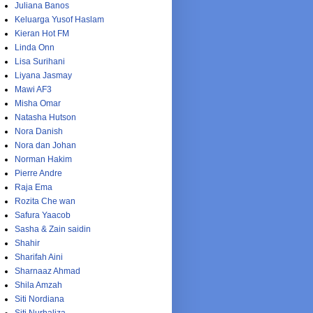
Juliana Banos
Keluarga Yusof Haslam
Kieran Hot FM
Linda Onn
Lisa Surihani
Liyana Jasmay
Mawi AF3
Misha Omar
Natasha Hutson
Nora Danish
Nora dan Johan
Norman Hakim
Pierre Andre
Raja Ema
Rozita Che wan
Safura Yaacob
Sasha & Zain saidin
Shahir
Sharifah Aini
Sharnaaz Ahmad
Shila Amzah
Siti Nordiana