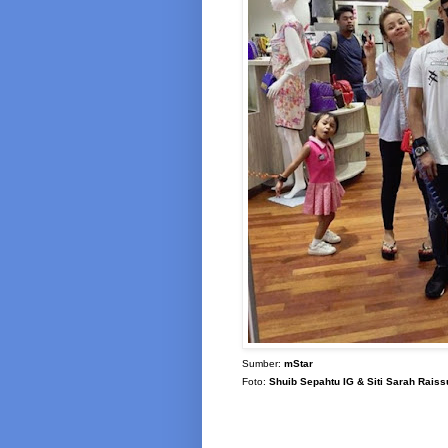
Sumber:
mStar
Foto:
Shuib Sepahtu IG & Siti Sarah Raiss