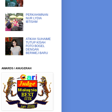
PERKAHWINAN
NUR LYDIA
IBTISAM
ATIKAH SUHAIME
TUTUP KISAH
FOTO BOGEL
DENGAN
BERIMEJ BARU
AWARDS / ANUGERAH