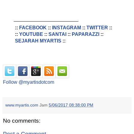
________________________
::
FACEBOOK
::
INSTAGRAM
::
TWITTER
::
::
YOUTUBE
::
SANTAI
::
PAPARAZZI
::
SEJARAH MYARTIS
::
Follow @myartisdotcom
www.myartis.com
Jam
5/06/2017 08:38:00 PM
No comments:
Post a Comment