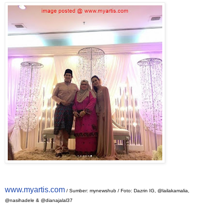
www.myartis.com
/ Sumber: mynewshub / Foto: Dazrin IG, @lailakamalia,
@nasihadele & @dianajalal37