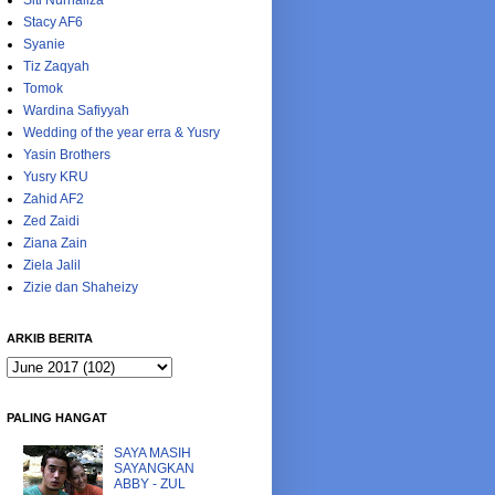
Siti Nurhaliza
Stacy AF6
Syanie
Tiz Zaqyah
Tomok
Wardina Safiyyah
Wedding of the year erra & Yusry
Yasin Brothers
Yusry KRU
Zahid AF2
Zed Zaidi
Ziana Zain
Ziela Jalil
Zizie dan Shaheizy
ARKIB BERITA
PALING HANGAT
SAYA MASIH
SAYANGKAN
ABBY - ZUL