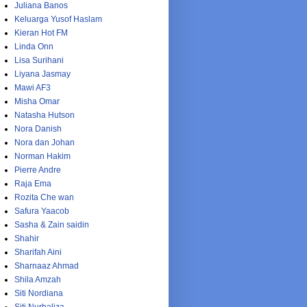
Juliana Banos
Keluarga Yusof Haslam
Kieran Hot FM
Linda Onn
Lisa Surihani
Liyana Jasmay
Mawi AF3
Misha Omar
Natasha Hutson
Nora Danish
Nora dan Johan
Norman Hakim
Pierre Andre
Raja Ema
Rozita Che wan
Safura Yaacob
Sasha & Zain saidin
Shahir
Sharifah Aini
Sharnaaz Ahmad
Shila Amzah
Siti Nordiana