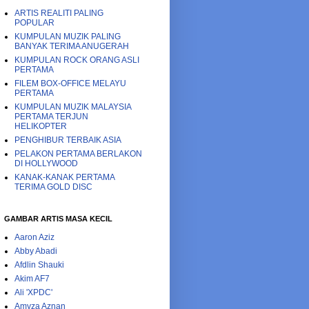
ARTIS REALITI PALING
POPULAR
KUMPULAN MUZIK PALING
BANYAK TERIMA ANUGERAH
KUMPULAN ROCK ORANG ASLI
PERTAMA
FILEM BOX-OFFICE MELAYU
PERTAMA
KUMPULAN MUZIK MALAYSIA
PERTAMA TERJUN
HELIKOPTER
PENGHIBUR TERBAIK ASIA
PELAKON PERTAMA BERLAKON
DI HOLLYWOOD
KANAK-KANAK PERTAMA
TERIMA GOLD DISC
GAMBAR ARTIS MASA KECIL
Aaron Aziz
Abby Abadi
Afdlin Shauki
Akim AF7
Ali 'XPDC'
Amyza Aznan