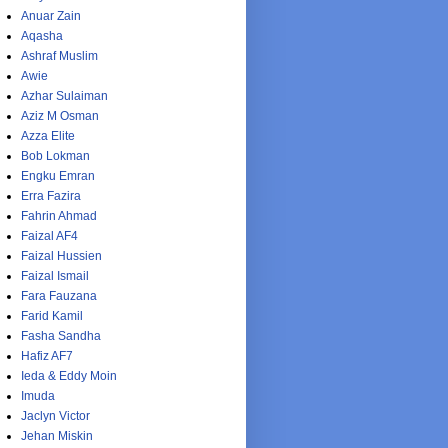
Anuar Zain
Aqasha
Ashraf Muslim
Awie
Azhar Sulaiman
Aziz M Osman
Azza Elite
Bob Lokman
Engku Emran
Erra Fazira
Fahrin Ahmad
Faizal AF4
Faizal Hussien
Faizal Ismail
Fara Fauzana
Farid Kamil
Fasha Sandha
Hafiz AF7
Ieda & Eddy Moin
Imuda
Jaclyn Victor
Jehan Miskin