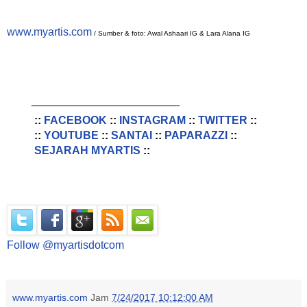
www.myartis.com
/ Sumber & foto: Awal Ashaari IG & Lara Alana IG
________________________
::
FACEBOOK
::
INSTAGRAM
::
TWITTER
::
::
YOUTUBE
::
SANTAI
::
PAPARAZZI
::
SEJARAH MYARTIS
::
Follow @myartisdotcom
www.myartis.com
Jam
7/24/2017 10:12:00 AM