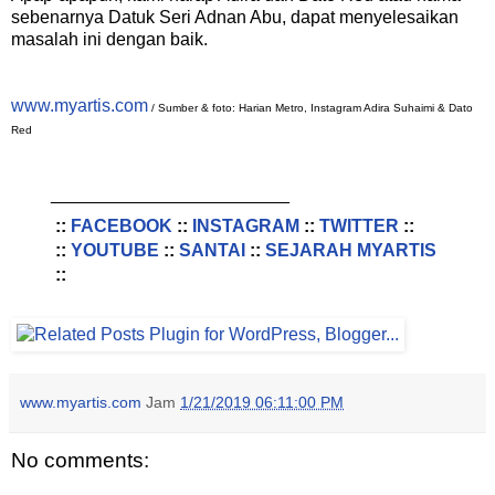
sebenarnya Datuk Seri Adnan Abu, dapat menyelesaikan
masalah ini dengan baik.
www.myartis.com
/ Sumber & foto: Harian Metro, Instagram Adira Suhaimi & Dato
Red
________________________
::
FACEBOOK
::
INSTAGRAM
::
TWITTER
::
::
YOUTUBE
::
SANTAI
::
SEJARAH MYARTIS
::
www.myartis.com
Jam
1/21/2019 06:11:00 PM
No comments: