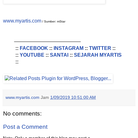
www.myartis.com
/ Sumber: mStar
________________________
::
FACEBOOK
::
INSTAGRAM
::
TWITTER
::
::
YOUTUBE
::
SANTAI
::
SEJARAH MYARTIS
::
www.myartis.com
Jam
1/09/2019 10:51:00 AM
No comments:
Post a Comment
Note: Only a member of this blog may post a