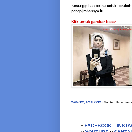
Kesungguhan beliau untuk berubah m
penghijrahannya itu.
Klik untuk gambar besar
www.myartis.com
/ Sumber: Beautifulna
________________________
FACEBOOK
::
INST
::