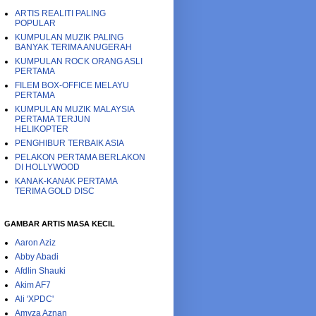
ARTIS REALITI PALING
POPULAR
KUMPULAN MUZIK PALING
BANYAK TERIMA ANUGERAH
KUMPULAN ROCK ORANG ASLI
PERTAMA
FILEM BOX-OFFICE MELAYU
PERTAMA
KUMPULAN MUZIK MALAYSIA
PERTAMA TERJUN
HELIKOPTER
PENGHIBUR TERBAIK ASIA
PELAKON PERTAMA BERLAKON
DI HOLLYWOOD
KANAK-KANAK PERTAMA
TERIMA GOLD DISC
GAMBAR ARTIS MASA KECIL
Aaron Aziz
Abby Abadi
Afdlin Shauki
Akim AF7
Ali 'XPDC'
Amyza Aznan