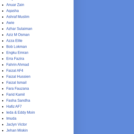
Anuar Zain
Aqasha
Ashraf Muslim
Awie
Azhar Sulaiman
Aziz M Osman
Azza Elite
Bob Lokman
Engku Emran
Erra Fazira
Fahrin Ahmad
Faizal AF4
Faizal Hussien
Faizal Ismail
Fara Fauzana
Farid Kamil
Fasha Sandha
Hafiz AF7
Ieda & Eddy Moin
Imuda
Jaclyn Victor
Jehan Miskin