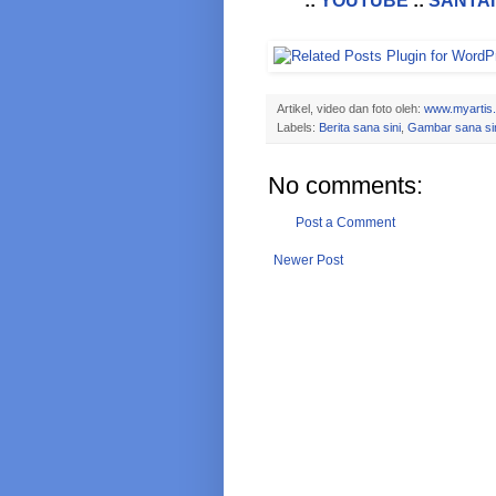
::
YOUTUBE
::
SANTAI
Artikel, video dan foto oleh:
www.myartis
Labels:
Berita sana sini
,
Gambar sana si
No comments:
Post a Comment
Newer Post