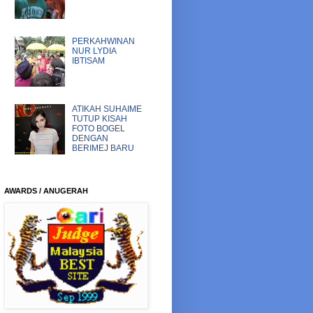
PERKAHWINAN
NUR LYDIA
IBTISAM
ATIKAH SUHAIME
TUTUP KISAH
FOTO BOGEL
DENGAN
BERIMEJ BARU
AWARDS / ANUGERAH