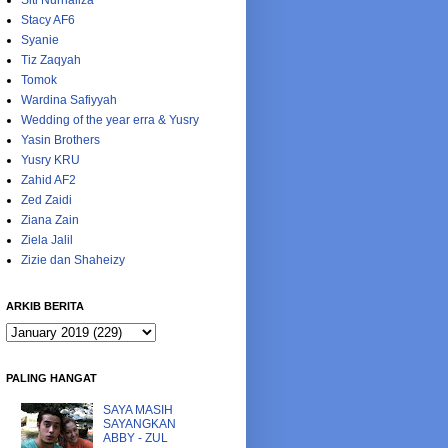
Siti Nurhaliza
Stacy AF6
Syanie
Tiz Zaqyah
Tomok
Wardina Safiyyah
Wedding of the year erra & Yusry
Yasin Brothers
Yusry KRU
Zahid AF2
Zed Zaidi
Ziana Zain
Ziela Jalil
Zizie dan Shaheizy
ARKIB BERITA
PALING HANGAT
SAYA MASIH
SAYANGKAN
ABBY - ZUL