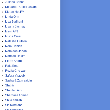
Juliana Banos
Keluarga Yusof Haslam
Kieran Hot FM
Linda Onn
Lisa Surihani
Liyana Jasmay
Mawi AF3
Misha Omar
Natasha Hutson
Nora Danish
Nora dan Johan
Norman Hakim
Pierre Andre
Raja Ema
Rozita Che wan
Safura Yaacob
Sasha & Zain saidin
Shahir
Sharifah Aini
Sharnaaz Ahmad
Shila Amzah
Siti Nordiana