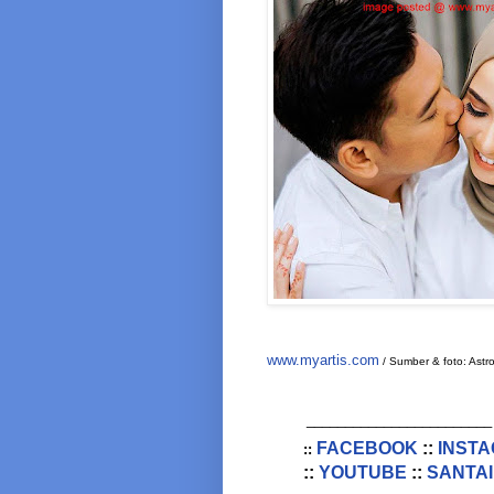
www.myartis.com
/ Sumber & foto: Astr
________________________
FACEBOOK
::
INST
::
::
YOUTUBE
::
SANTAI