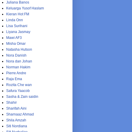
Juliana Banos
Keluarga Yusof Haslam
Kieran Hot FM
Linda Onn
Lisa Surihani
Liyana Jasmay
Mawi AF3
Misha Omar
Natasha Hutson
Nora Danish
Nora dan Johan
Norman Hakim
Pierre Andre
Raja Ema
Rozita Che wan
Safura Yaacob
Sasha & Zain saidin
Shahir
Sharifah Aini
Sharnaaz Ahmad
Shila Amzah
Siti Nordiana