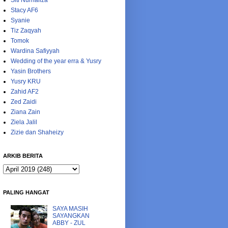
Siti Nurhaliza
Stacy AF6
Syanie
Tiz Zaqyah
Tomok
Wardina Safiyyah
Wedding of the year erra & Yusry
Yasin Brothers
Yusry KRU
Zahid AF2
Zed Zaidi
Ziana Zain
Ziela Jalil
Zizie dan Shaheizy
ARKIB BERITA
PALING HANGAT
SAYA MASIH
SAYANGKAN
ABBY - ZUL