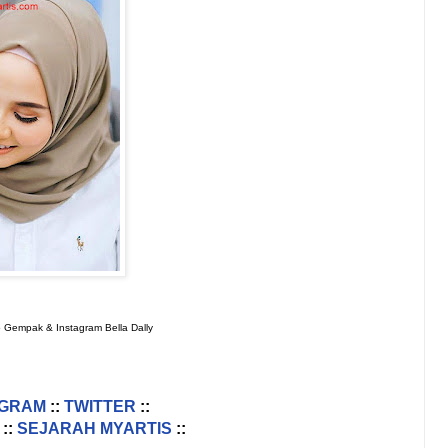
o Gempak & Instagram Bella Dally
AGRAM
::
TWITTER
::
::
SEJARAH MYARTIS
::