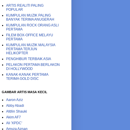
ARTIS REALITI PALING
POPULAR
KUMPULAN MUZIK PALING
BANYAK TERIMA ANUGERAH
KUMPULAN ROCK ORANG ASLI
PERTAMA
FILEM BOX-OFFICE MELAYU
PERTAMA
KUMPULAN MUZIK MALAYSIA
PERTAMA TERJUN
HELIKOPTER
PENGHIBUR TERBAIK ASIA
PELAKON PERTAMA BERLAKON
DI HOLLYWOOD
KANAK-KANAK PERTAMA
TERIMA GOLD DISC
GAMBAR ARTIS MASA KECIL
Aaron Aziz
Abby Abadi
Afdlin Shauki
Akim AF7
Ali 'XPDC'
Amyza Aznan