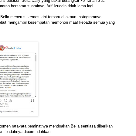
ulis pelakon Bella Dally yang bakal berangkat ke Tanah Suci
rah bersama suaminya, Arif Izuddin tidak lama lagi.
h Bella menerusi kemas kini terbaru di akaun Instagramnya
ersebut mengambil kesempatan memohon maaf kepada semua yang
komen rata-rata peminatnya mendoakan Bella sentiasa diberikan
anan ibadahnya dipermudahkan.