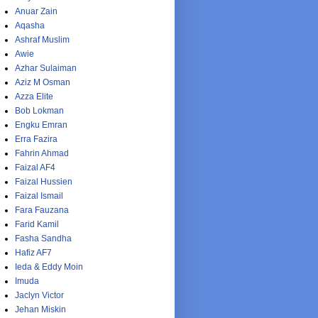
Anuar Zain
Aqasha
Ashraf Muslim
Awie
Azhar Sulaiman
Aziz M Osman
Azza Elite
Bob Lokman
Engku Emran
Erra Fazira
Fahrin Ahmad
Faizal AF4
Faizal Hussien
Faizal Ismail
Fara Fauzana
Farid Kamil
Fasha Sandha
Hafiz AF7
Ieda & Eddy Moin
Imuda
Jaclyn Victor
Jehan Miskin