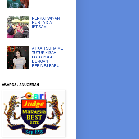
PERKAHWINAN
NUR LYDIA
IBTISAM
ATIKAH SUHAIME
TUTUP KISAH
FOTO BOGEL
DENGAN
BERIMEJ BARU
AWARDS / ANUGERAH