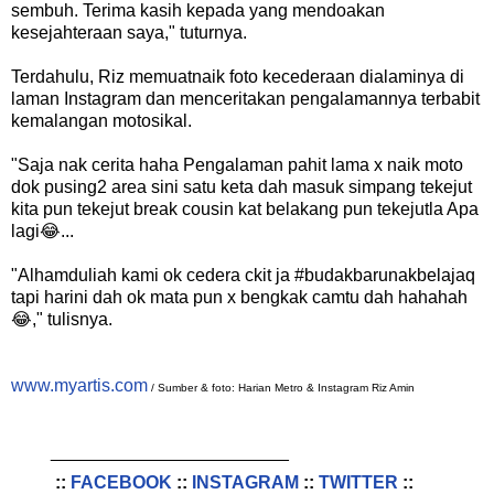
sembuh. Terima kasih kepada yang mendoakan
kesejahteraan saya," tuturnya.
Terdahulu, Riz memuatnaik foto kecederaan dialaminya di
laman Instagram dan menceritakan pengalamannya terbabit
kemalangan motosikal.
"Saja nak cerita haha Pengalaman pahit lama x naik moto
dok pusing2 area sini satu keta dah masuk simpang tekejut
kita pun tekejut break cousin kat belakang pun tekejutla Apa
lagi😂...
"Alhamduliah kami ok cedera ckit ja #budakbarunakbelajaq
tapi harini dah ok mata pun x bengkak camtu dah hahahah
😂," tulisnya.
www.myartis.com
/ Sumber & foto: Harian Metro & Instagram Riz Amin
________________________
::
FACEBOOK
::
INSTAGRAM
::
TWITTER
::