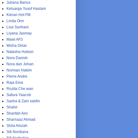
Juliana Banos
Keluarga Yusof Haslam
Kieran Hot FM
Linda Onn
Lisa Surihani
Liyana Jasmay
Mawi AF3
Misha Omar
Natasha Hutson
Nora Danish
Nora dan Johan
Norman Hakim
Pierre Andre
Raja Ema
Rozita Che wan
Safura Yaacob
Sasha & Zain saidin
Shahir
Sharifah Aini
Sharnaaz Ahmad
Shila Amzah
Siti Nordiana