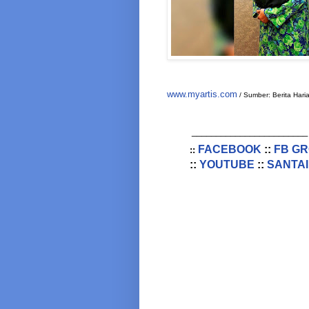
www.myartis.com
/ Sumber: Berita Hari
________________________
FACEBOOK
::
FB G
::
::
YOUTUBE
::
SANTAI