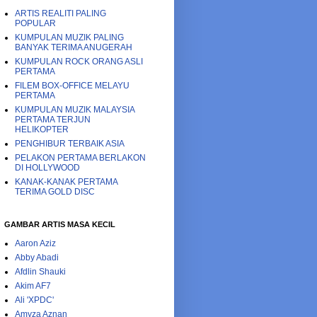
ARTIS REALITI PALING
POPULAR
KUMPULAN MUZIK PALING
BANYAK TERIMA ANUGERAH
KUMPULAN ROCK ORANG ASLI
PERTAMA
FILEM BOX-OFFICE MELAYU
PERTAMA
KUMPULAN MUZIK MALAYSIA
PERTAMA TERJUN
HELIKOPTER
PENGHIBUR TERBAIK ASIA
PELAKON PERTAMA BERLAKON
DI HOLLYWOOD
KANAK-KANAK PERTAMA
TERIMA GOLD DISC
GAMBAR ARTIS MASA KECIL
Aaron Aziz
Abby Abadi
Afdlin Shauki
Akim AF7
Ali 'XPDC'
Amyza Aznan