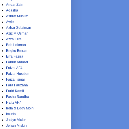
Anuar Zain
Aqasha
Ashraf Muslim
Awie
Azhar Sulaiman
Aziz M Osman
Azza Elite
Bob Lokman
Engku Emran
Erra Fazira
Fahrin Ahmad
Faizal AF4
Faizal Hussien
Faizal Ismail
Fara Fauzana
Farid Kamil
Fasha Sandha
Hafiz AF7
Ieda & Eddy Moin
Imuda
Jaclyn Victor
Jehan Miskin