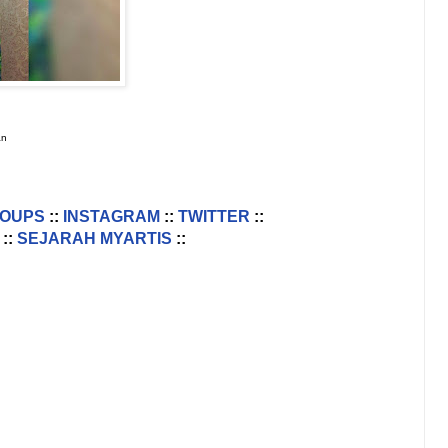
an
ROUPS
::
INSTAGRAM
::
TWITTER
::
::
SEJARAH MYARTIS
::