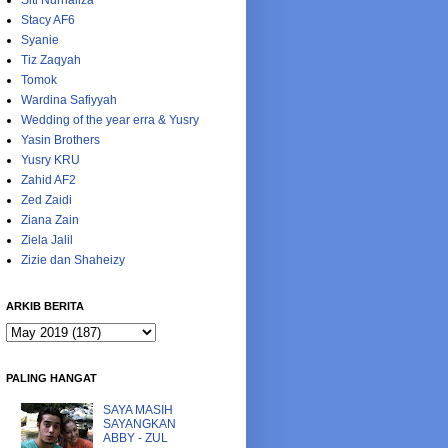
Siti Nurhaliza
Stacy AF6
Syanie
Tiz Zaqyah
Tomok
Wardina Safiyyah
Wedding of the year erra & Yusry
Yasin Brothers
Yusry KRU
Zahid AF2
Zed Zaidi
Ziana Zain
Ziela Jalil
Zizie dan Shaheizy
ARKIB BERITA
PALING HANGAT
SAYA MASIH
SAYANGKAN
ABBY - ZUL