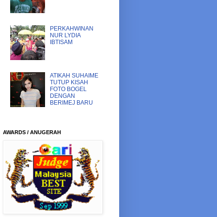
PERKAHWINAN
NUR LYDIA
IBTISAM
ATIKAH SUHAIME
TUTUP KISAH
FOTO BOGEL
DENGAN
BERIMEJ BARU
AWARDS / ANUGERAH