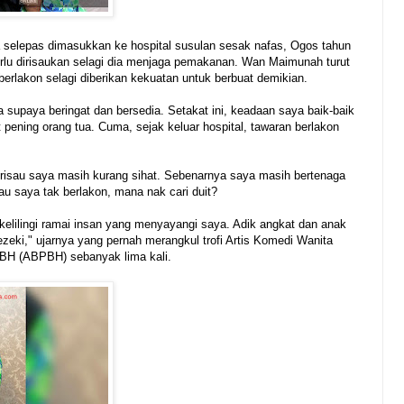
a selepas dimasukkan ke hospital susulan sesak nafas, Ogos tahun
perlu dirisaukan selagi dia menjaga pemakanan. Wan Maimunah turut
erlakon selagi diberikan kekuatan untuk berbuat demikian.
a supaya beringat dan bersedia. Setakat ini, keadaan saya baik-baik
it pening orang tua. Cuma, sejak keluar hospital, tawaran berlakon
h risau saya masih kurang sihat. Sebenarnya saya masih bertenaga
lau saya tak berlakon, mana nak cari duit?
kelilingi ramai insan yang menyayangi saya. Adik angkat dan anak
zeki," ujarnya yang pernah merangkul trofi Artis Komedi Wanita
 BH (ABPBH) sebanyak lima kali.